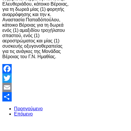
Ελευθεριάδου, κάτοικο Βέροιας,
για τη δωρεά μίας (1) φορητής
αναρρόφησης και την κ.
Αναστασία Παπαδόπούλου,
κάτοικο Βέροιας για τη δωρεά
ενός (1) αμαξιδίου τροχήλατου
σπαστού, ενός (1)
αεροστρώματος και μίας (1)
συσκευής οξυγονοθεραπείας
για τις ανάγκες της Μονάδας
Βέροιας του Γ.Ν. Ημαθίας.
Facebook
Twitter
Email
Share
Προηγούμενο
Επόμενο