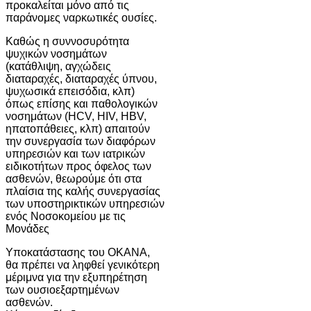
προκαλείται μόνο από τις
παράνομες ναρκωτικές ουσίες.
Καθώς η συννοσυρότητα
ψυχικών νοσημάτων
(κατάθλιψη, αγχώδεις
διαταραχές, διαταραχές ύπνου,
ψυχωσικά επεισόδια, κλπ)
όπως επίσης και παθολογικών
νοσημάτων (HCV, HIV, HBV,
ηπατοπάθειες, κλπ) απαιτούν
την συνεργασία των διαφόρων
υπηρεσιών και των ιατρικών
ειδικοτήτων προς όφελος των
ασθενών, θεωρούμε ότι στα
πλαίσια της καλής συνεργασίας
των υποστηρικτικών υπηρεσιών
ενός Νοσοκομείου με τις
Μονάδες
Υποκατάστασης του ΟΚΑΝΑ,
θα πρέπει να ληφθεί γενικότερη
μέριμνα για την εξυπηρέτηση
των ουσιοεξαρτημένων
ασθενών.