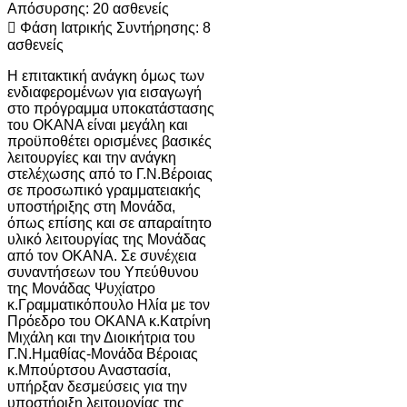
Απόσυρσης: 20 ασθενείς
 Φάση Ιατρικής Συντήρησης: 8
ασθενείς
Η επιτακτική ανάγκη όμως των
ενδιαφερομένων για εισαγωγή
στο πρόγραμμα υποκατάστασης
του ΟΚΑΝΑ είναι μεγάλη και
προϋποθέτει ορισμένες βασικές
λειτουργίες και την ανάγκη
στελέχωσης από το Γ.Ν.Βέροιας
σε προσωπικό γραμματειακής
υποστήριξης στη Μονάδα,
όπως επίσης και σε απαραίτητο
υλικό λειτουργίας της Μονάδας
από τον ΟΚΑΝΑ. Σε συνέχεια
συναντήσεων του Υπεύθυνου
της Μονάδας Ψυχίατρο
κ.Γραμματικόπουλο Ηλία με τον
Πρόεδρο του ΟΚΑΝΑ κ.Κατρίνη
Μιχάλη και την Διοικήτρια του
Γ.Ν.Ημαθίας-Μονάδα Βέροιας
κ.Μπούρτσου Αναστασία,
υπήρξαν δεσμεύσεις για την
υποστήριξη λειτουργίας της