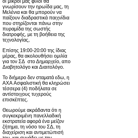
οι μικροί μας φίλοι θα
γνωρίσουν την ηρωίδα μας, τη
Μελένια και θα μπορούν να
παίξουν διαδραστικά παιχνίδια
που στηρίζονται πάνω στην
πυραμίδα της σωστής
διατροφής, με τη βοήθεια της
τεχνολογίας,
Επίσης 19:00-20:00 της ίδιας
μέρας, θα ακολουθήσει ομιλία
για τον ΣΔ στο Δημαρχείο, απο
Διαβητολόγο και Διαιτολόγο.
Το διήμερο δεν σταματά εδω, η
AXA Ασφαλιστική θα κληρώσει
τέσσερα (4) ποδήλατα σε
αντίστοιχους τυχερούς
επισκέπτες.
Θεωρούμε ακράδαντα ότι η
συγκεκριμένη πανελλαδική
εκστρατεία αφορά ένα μείζον
ζήτημα, τη νόσο του ΣΔ, τη
διαχείριση και αντιμετώπισή
του, και συνάδει με την