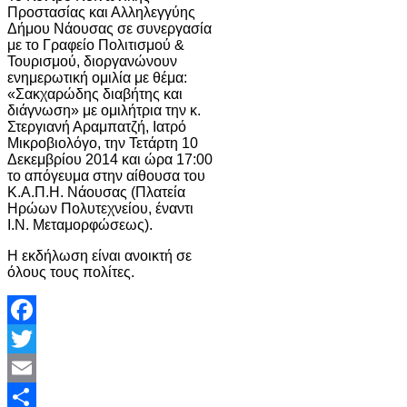
Προστασίας και Αλληλεγγύης
Δήμου Νάουσας σε συνεργασία
με το Γραφείο Πολιτισμού &
Τουρισμού, διοργανώνουν
ενημερωτική ομιλία με θέμα:
«Σακχαρώδης διαβήτης και
διάγνωση» με ομιλήτρια την κ.
Στεργιανή Αραμπατζή, Ιατρό
Μικροβιολόγο, την Τετάρτη 10
Δεκεμβρίου 2014 και ώρα 17:00
το απόγευμα στην αίθουσα του
Κ.Α.Π.Η. Νάουσας (Πλατεία
Ηρώων Πολυτεχνείου, έναντι
Ι.Ν. Μεταμορφώσεως).
Η εκδήλωση είναι ανοικτή σε
όλους τους πολίτες.
Facebook
Twitter
Email