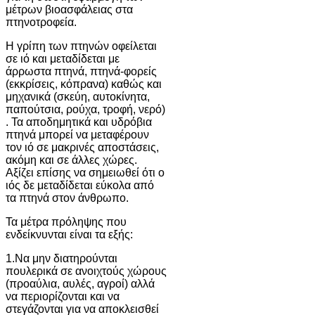
μέτρων βιοασφάλειας στα
πτηνοτροφεία.
Η γρίπη των πτηνών οφείλεται
σε ιό και μεταδίδεται με
άρρωστα πτηνά, πτηνά-φορείς
(εκκρίσεις, κόπρανα) καθώς και
μηχανικά (σκεύη, αυτοκίνητα,
παπούτσια, ρούχα, τροφή, νερό)
. Τα αποδημητικά και υδρόβια
πτηνά μπορεί να μεταφέρουν
τον ιό σε μακρινές αποστάσεις,
ακόμη και σε άλλες χώρες.
Αξίζει επίσης να σημειωθεί ότι ο
ιός δε μεταδίδεται εύκολα από
τα πτηνά στον άνθρωπο.
Τα μέτρα πρόληψης που
ενδείκνυνται είναι τα εξής:
1.Να μην διατηρούνται
πουλερικά σε ανοιχτούς χώρους
(προαύλια, αυλές, αγροί) αλλά
να περιορίζονται και να
στεγάζονται για να αποκλεισθεί