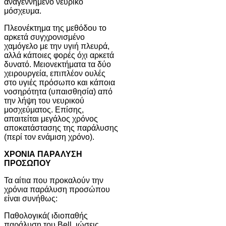
αναγεννημένο νευρικό
μόσχευμα.
Πλεονέκτημα της μεθόδου το
αρκετά συγχρονισμένο
χαμόγελο με την υγιή πλευρά,
αλλά κάποιες φορές όχι αρκετά
δυνατό. Μειονεκτήματα τα δύο
χειρουργεία, επιπλέον ουλές
στο υγιές πρόσωπο και κάποια
νοσηρότητα (υπαισθησία) από
την λήψη του νευρικού
μοσχεύματος. Επίσης,
απαιτείται μεγάλος χρόνος
αποκατάστασης της παράλυσης
(περί τον ενάμιση χρόνο).
ΧΡΟΝΙΑ ΠΑΡΑΛΥΣΗ
ΠΡΟΣΩΠΟΥ
Τα αίτια που προκαλούν την
χρόνια παράλυση προσώπου
είναι συνήθως:
Παθολογικά( ιδιοπαθής
παράλυση του Bell, ιώσεις,