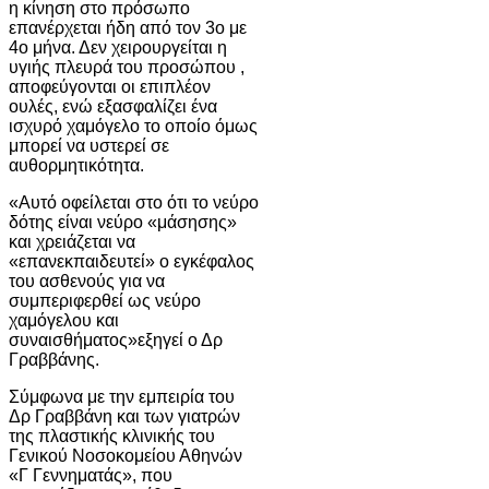
η κίνηση στο πρόσωπο
επανέρχεται ήδη από τον 3ο με
4ο μήνα. Δεν χειρουργείται η
υγιής πλευρά του προσώπου ,
αποφεύγονται οι επιπλέον
ουλές, ενώ εξασφαλίζει ένα
ισχυρό χαμόγελο το οποίο όμως
μπορεί να υστερεί σε
αυθορμητικότητα.
«Αυτό οφείλεται στο ότι το νεύρο
δότης είναι νεύρο «μάσησης»
και χρειάζεται να
«επανεκπαιδευτεί» ο εγκέφαλος
του ασθενούς για να
συμπεριφερθεί ως νεύρο
χαμόγελου και
συναισθήματος»εξηγεί ο Δρ
Γραββάνης.
Σύμφωνα με την εμπειρία του
Δρ Γραββάνη και των γιατρών
της πλαστικής κλινικής του
Γενικού Νοσοκομείου Αθηνών
«Γ Γεννηματάς», που