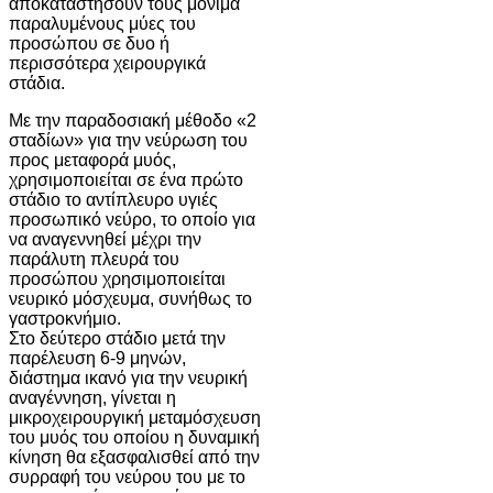
αποκαταστήσουν τους μόνιμα
παραλυμένους μύες του
προσώπου σε δυο ή
περισσότερα χειρουργικά
στάδια.
Με την παραδοσιακή μέθοδο «2
σταδίων» για την νεύρωση του
προς μεταφορά μυός,
χρησιμοποιείται σε ένα πρώτο
στάδιο το αντίπλευρο υγιές
προσωπικό νεύρο, το οποίο για
να αναγεννηθεί μέχρι την
παράλυτη πλευρά του
προσώπου χρησιμοποιείται
νευρικό μόσχευμα, συνήθως το
γαστροκνήμιο.
Στο δεύτερο στάδιο μετά την
παρέλευση 6-9 μηνών,
διάστημα ικανό για την νευρική
αναγέννηση, γίνεται η
μικροχειρουργική μεταμόσχευση
του μυός του οποίου η δυναμική
κίνηση θα εξασφαλισθεί από την
συρραφή του νεύρου του με το