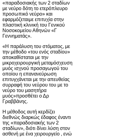
«παραδοσιακής των 2 σταδίων
με νεύρο δότη το ετερόπλευρο
προσωπικό νεύρο» και
εφαρμόζεταιμε επιτυχία στην
πλαστική κλινική του Γενικού
Νοσοκομείου Αθηνών «Γ
Γεννηματάς».
«Η παράλυση του στόματος, με
την μέθοδο «του ενός σταδίου»
αποκαθίσταται με την
μικροχειρουργική μεταμόσχευση
μυός ισχνού προσαγωγού του
οποίου η επανανεύρωση
επιτυγχάνεται με την απευθείας
συρραφή του νεύρου του με το
νεύρο του μασητήρα
μυός»προσθέτει ο Δρ
Γραββάνης.
Η μέθοδος αυτή κερδίζει
διεθνώς διαρκώς έδαφος έναντι
της «παραδοσιακής των 2
σταδίων», διότι δίνει λύση στον
ασθενή με ένα χειρουργείο , ενώ