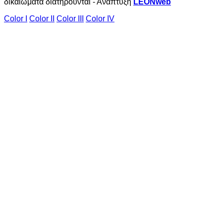
δικαιώματα διατηρούνται - Ανάπτυξη
LEONweb
Color I
Color II
Color III
Color IV