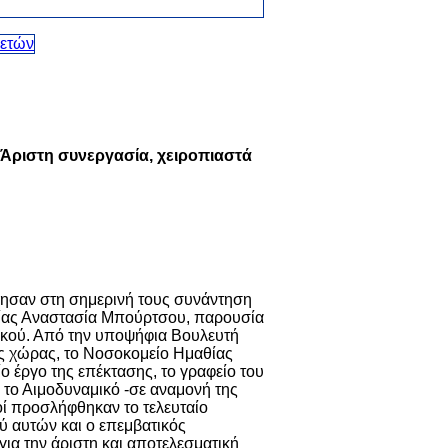
Άριστη συνεργασία, χειροπιαστά
ησαν στη σημερινή τους συνάντηση
θίας Αναστασία Μπούρτσου, παρουσία
πικού. Από την υποψήφια Βουλευτή
ης χώρας, το Νοσοκομείο Ημαθίας
ο έργο της επέκτασης, το γραφείο του
 το Αιμοδυναμικό -σε αναμονή της
οί προσλήφθηκαν το τελευταίο
ξύ αυτών και ο επεμβατικός
ια την άριστη και αποτελεσματική