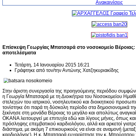
Επίσκεψη Γεωργίας Μπατσαρά στο νοσοκομείο Βέροιας: 
αποτελέσματα
Τετάρτη, 14 Ιανουαρίου 2015 16:21
Γράφτηκε από τον/την
Αντώνης Χατζηκυριακίδης
Στην άριστη συνεργασία της προηγούμενης περιόδου συμφών
η Γεωργία Μπατσαρά με τη Διοικήτρια του Νοσοκομείου Ημα
στελεχών του ιατρικού, νοσηλευτικού και διοικητικού προσω
τονίστηκε ότι παρά τη δύσκολη περίοδο στα δημοσιονομικά τ
ξεκίνησε στη μονάδα Βέροιας το μεγάλο και απολύτως αναγκαί
ΟΚΑΝΑ λειτουργεί με επιτυχία εδώ και λίγους μήνες, όπως και
πρόσληψης επεμβατικού καρδιολόγου, αλλά και αρκετοί γιατρ
διάστημα, με ακόμη 7 επικουρικούς να είναι σε αναμονή (μετα
καρδιολόγος). Η κ. Μπατσαρά ευχαρίστησε την κ. Μπούρτσου γ