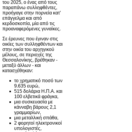
του 2025, ο ένας από τους
παραπάνω συλληφθέντες,
προήγαγε στην πορνεία κατ’
επάγγελμα και από
κερδοσκοπία, μία από τις
προαναφερόμενες γυναίκες.
Σε έρευνες που έγιναν στις
οικίες των συλληφθέντων και
στην οικία του αρχηγικού
μέλους, σε περιοχές της
Θεσσαλονίκης, βρέθηκαν -
μεταξύ άλλων - και
κατασχέθηκαν:
το χρηματικό ποσό των
9.635 ευρώ,
515 δολάρια Η.Π.Α. και
100 ελβετικά φράγκα,
μια συσκευασία με
κάνναβη βάρους 2,1
γραμμαρίων,
μια μεταλλική σπάθα,
2 φορητοί ηλεκτρονικοί
υπολογιστές,