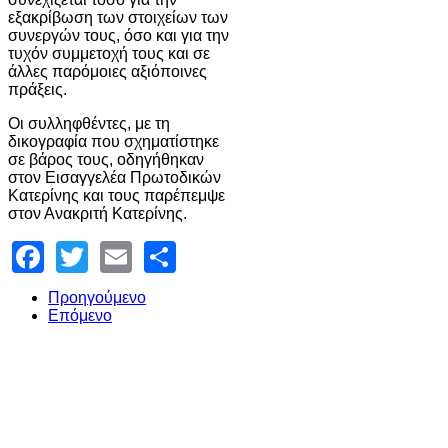
εξακρίβωση των στοιχείων των
συνεργών τους, όσο και για την
τυχόν συμμετοχή τους και σε
άλλες παρόμοιες αξιόποινες
πράξεις.
Οι συλληφθέντες, με τη
δικογραφία που σχηματίστηκε
σε βάρος τους, οδηγήθηκαν
στον Εισαγγελέα Πρωτοδικών
Κατερίνης και τους παρέπεμψε
στον Ανακριτή Κατερίνης.
Facebook
Twitter
Email
Share
Προηγούμενο
Επόμενο