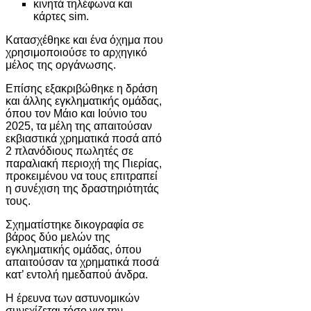
κινητά τηλέφωνα και
κάρτες sim.
Κατασχέθηκε και ένα όχημα που
χρησιμοποιούσε το αρχηγικό
μέλος της οργάνωσης.
Επίσης εξακριβώθηκε η δράση
και άλλης εγκληματικής ομάδας,
όπου τον Μάιο και Ιούνιο του
2025, τα μέλη της απαιτούσαν
εκβιαστικά χρηματικά ποσά από
2 πλανόδιους πωλητές σε
παραλιακή περιοχή της Πιερίας,
προκειμένου να τους επιτραπεί
η συνέχιση της δραστηριότητάς
τους.
Σχηματίστηκε δικογραφία σε
βάρος δύο μελών της
εγκληματικής ομάδας, όπου
απαιτούσαν τα χρηματικά ποσά
κατ’ εντολή ημεδαπού άνδρα.
Η έρευνα των αστυνομικών
συνεχίζεται τόσο για την