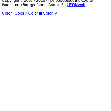
Copyright © 2007 - 2026 - Πληροφοριοδότης Όλα τα
δικαιώματα διατηρούνται - Ανάπτυξη
LEONweb
Color I
Color II
Color III
Color IV