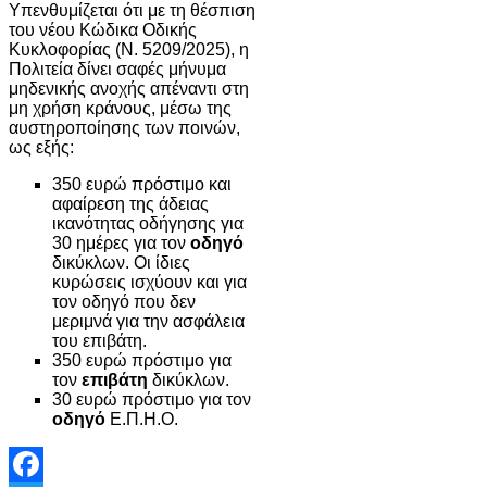
Υπενθυμίζεται ότι με τη θέσπιση
του νέου Κώδικα Οδικής
Κυκλοφορίας (Ν. 5209/2025), η
Πολιτεία δίνει σαφές μήνυμα
μηδενικής ανοχής απέναντι στη
μη χρήση κράνους, μέσω της
αυστηροποίησης των ποινών,
ως εξής:
350 ευρώ πρόστιμο και
αφαίρεση της άδειας
ικανότητας οδήγησης για
30 ημέρες για τον
οδηγό
δικύκλων. Οι ίδιες
κυρώσεις ισχύουν και για
τον οδηγό που δεν
μεριμνά για την ασφάλεια
του επιβάτη.
350 ευρώ πρόστιμο για
τον
επιβάτη
δικύκλων.
30 ευρώ πρόστιμο για τον
οδηγό
Ε.Π.Η.Ο.