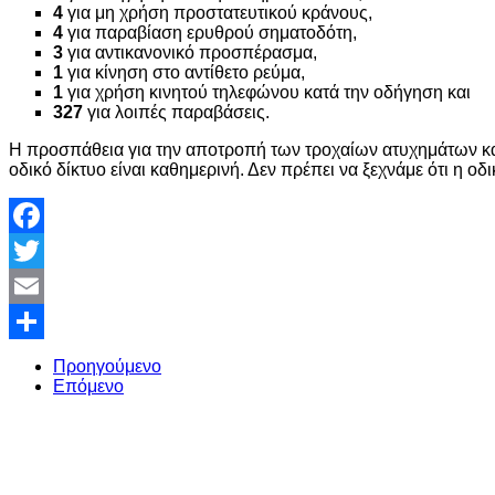
4
για μη χρήση προστατευτικού κράνους,
4
για παραβίαση ερυθρού σηματοδότη,
3
για αντικανονικό προσπέρασμα,
1
για κίνηση στο αντίθετο ρεύμα,
1
για χρήση κινητού τηλεφώνου κατά την οδήγηση και
327
για λοιπές παραβάσεις.
Η προσπάθεια για την αποτροπή των τροχαίων ατυχημάτων κ
οδικό δίκτυο είναι καθημερινή. Δεν πρέπει να ξεχνάμε ότι η ο
Facebook
Twitter
Email
Share
Προηγούμενο
Επόμενο