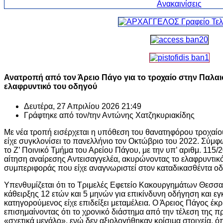
Ανατροπή από τον Άρειο Πάγο για το τροχαίο στην Παλα
ελαφρυντικό του οδηγού
Δευτέρα, 27 Απριλίου 2026 21:49
Γράφτηκε από τον/την
Αντώνης Χατζηκυριακίδης
Με νέα τροπή εισέρχεται η υπόθεση του θανατηφόρου τροχαί
είχε συγκλονίσει το πανελλήνιο τον Οκτώβριο του 2022. Σύμφ
το Ζ’ Ποινικό Τμήμα του Αρείου Πάγου, με την υπ’ αριθμ. 115/
αίτηση αναίρεσης Αντεισαγγελέα, ακυρώνοντας το ελαφρυντικ
συμπεριφοράς που είχε αναγνωριστεί στον καταδικασθέντα οδ
Υπενθυμίζεται ότι το Τριμελές Εφετείο Κακουργημάτων Θεσσαλ
κάθειρξης 12 ετών και 5 μηνών για επικίνδυνη οδήγηση και εγ
κατηγορούμενος είχε επιδείξει μεταμέλεια. Ο Άρειος Πάγος έκρι
επισημαίνοντας ότι το χρονικό διάστημα από την τέλεση της 
«σχετικά μεγάλο», ενώ δεν αξιολογήθηκαν κρίσιμα στοιχεία, 