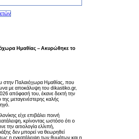
ιόχωρα Ημαθίας – Ακυρώθηκε το
ου στην Παλαιόχωρα Ημαθίας, που
ωνα με αποκάλυψη του dikastiko.gr,
2026 απόφασή του, έκανε δεκτή την
ό της μεταγενέστερης καλής
ηγό.
ονίκης είχε επιβάλει ποινή
κατάλειψη, κρίνοντας ωστόσο ότι ο
νε την αιτιολογία ελλιπή,
πράξης δεν μπορεί να θεωρηθεί
όπως η εγκατάλειψη των θυμάτων και η