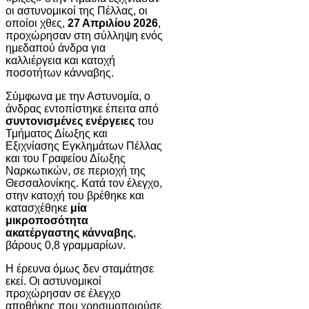
οι αστυνομικοί της Πέλλας, οι
οποίοι χθες,
27 Απριλίου 2026
,
προχώρησαν στη σύλληψη ενός
ημεδαπού άνδρα για
καλλιέργεια και κατοχή
ποσοτήτων κάνναβης.
Σύμφωνα με την Αστυνομία, ο
άνδρας εντοπίστηκε έπειτα από
συντονισμένες ενέργειες
του
Τμήματος Δίωξης και
Εξιχνίασης Εγκλημάτων Πέλλας
και του Γραφείου Δίωξης
Ναρκωτικών, σε περιοχή της
Θεσσαλονίκης. Κατά τον έλεγχο,
στην κατοχή του βρέθηκε και
κατασχέθηκε
μία
μικροποσότητα
ακατέργαστης κάνναβης
,
βάρους 0,8 γραμμαρίων.
Η έρευνα όμως δεν σταμάτησε
εκεί. Οι αστυνομικοί
προχώρησαν σε έλεγχο
αποθήκης που χρησιμοποιούσε