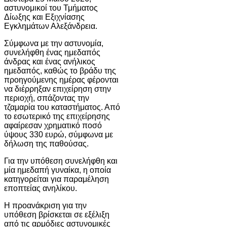
αστυνομικοί του Τμήματος
Δίωξης και Εξιχνίασης
Εγκλημάτων
Αλεξάνδρεια
.
Σύμφωνα με την αστυνομία,
συνελήφθη ένας ημεδαπός
άνδρας και ένας ανήλικος
ημεδαπός, καθώς το βράδυ της
προηγούμενης ημέρας φέρονται
να διέρρηξαν επιχείρηση στην
περιοχή, σπάζοντας την
τζαμαρία του καταστήματος. Από
το εσωτερικό της επιχείρησης
αφαίρεσαν χρηματικό ποσό
ύψους 330 ευρώ, σύμφωνα με
δήλωση της παθούσας.
Για την υπόθεση συνελήφθη και
μία ημεδαπή γυναίκα, η οποία
κατηγορείται για παραμέληση
εποπτείας ανηλίκου.
Η προανάκριση για την
υπόθεση βρίσκεται σε εξέλιξη
από τις αρμόδιες αστυνομικές