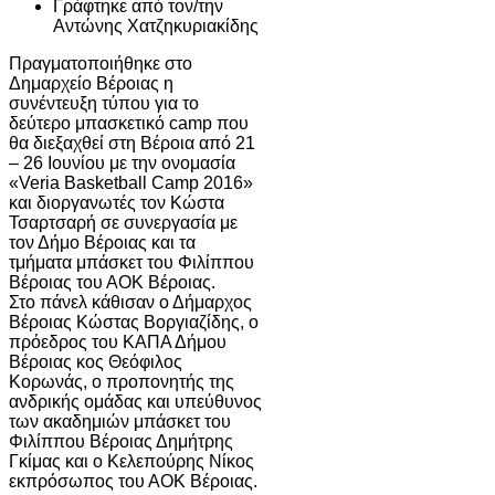
Γράφτηκε από τον/την
Αντώνης Χατζηκυριακίδης
Πραγματοποιήθηκε στο
Δημαρχείο Βέροιας η
συνέντευξη τύπου για το
δεύτερο μπασκετικό camp που
θα διεξαχθεί στη Βέροια από 21
– 26 Ιουνίου με την ονομασία
«Veria Basketball Camp 2016»
και διοργανωτές τον Κώστα
Τσαρτσαρή σε συνεργασία με
τον Δήμο Βέροιας και τα
τμήματα μπάσκετ του Φιλίππου
Βέροιας του ΑΟΚ Βέροιας.
Στο πάνελ κάθισαν ο Δήμαρχος
Βέροιας Κώστας Βοργιαζίδης, ο
πρόεδρος του ΚΑΠΑ Δήμου
Βέροιας κος Θεόφιλος
Κορωνάς, ο προπονητής της
ανδρικής ομάδας και υπεύθυνος
των ακαδημιών μπάσκετ του
Φιλίππου Βέροιας Δημήτρης
Γκίμας και ο Κελεπούρης Νίκος
εκπρόσωπος του ΑΟΚ Βέροιας.