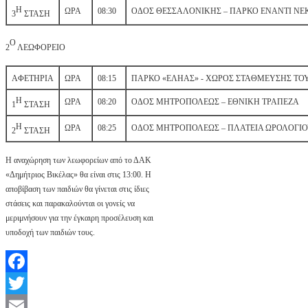
Η
ΩΡΑ
08:30
ΟΔΟΣ ΘΕΣΣΑΛΟΝΙΚΗΣ – ΠΑΡΚΟ ΕΝΑΝΤΙ ΝΕ
3
ΣΤΑΣΗ
Ο
2
ΛΕΩΦΟΡΕΙΟ
ΑΦΕΤΗΡΙΑ
ΩΡΑ
08:15
ΠΑΡΚΟ «ΕΛΗΑΣ» - ΧΩΡΟΣ ΣΤΑΘΜΕΥΣΗΣ ΤΟ
Η
ΩΡΑ
08:20
ΟΔΟΣ ΜΗΤΡΟΠΟΛΕΩΣ – ΕΘΝΙΚΗ ΤΡΑΠΕΖΑ
1
ΣΤΑΣΗ
Η
ΩΡΑ
08:25
ΟΔΟΣ ΜΗΤΡΟΠΟΛΕΩΣ – ΠΛΑΤΕΙΑ ΩΡΟΛΟΓΙ
2
ΣΤΑΣΗ
Η αναχώρηση των λεωφορείων από το ΔΑΚ
«Δημήτριος Βικέλας» θα είναι στις 13:00. Η
αποβίβαση των παιδιών θα γίνεται στις ίδιες
στάσεις και παρακαλούνται οι γονείς να
μεριμνήσουν για την έγκαιρη προσέλευση και
υποδοχή των παιδιών τους.
Facebook
Twitter