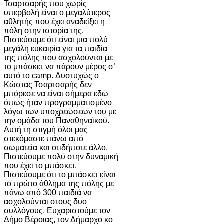
Τσαρτσαρής που χωρίς
υπερβολή είναι ο μεγαλύτερος
αθλητής που έχει αναδείξει η
πόλη στην ιστορία της.
Πιστεύουμε ότι είναι μια πολύ
μεγάλη ευκαιρία για τα παιδία
της πόλης που ασχολούνται με
το μπάσκετ να πάρουν μέρος σ’
αυτό το camp. Δυστυχώς ο
Κώστας Τσαρτσαρής δεν
μπόρεσε να είναι σήμερα εδώ
όπως ήταν προγραμματισμένο
λόγω των υποχρεώσεων του με
την ομάδα του Παναθηναϊκού.
Αυτή τη στιγμή όλοι μας
στεκόμαστε πάνω από
σωματεία και οτιδήποτε άλλο.
Πιστεύουμε πολύ στην δυναμική
που έχει το μπάσκετ.
Πιστεύουμε ότι το μπάσκετ είναι
το πρώτο άθλημα της πόλης με
πάνω από 300 παιδιά να
ασχολούνται στους δυο
συλλόγους. Ευχαριστούμε τον
Δήμο Βέροιας, τον Δήμαρχο κο