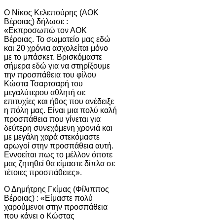
Ο Νίκος Κελεπούρης (ΑΟΚ
Βέροιας) δήλωσε :
«Εκπροσωπώ τον ΑΟΚ
Βέροιας. Το σωματείο μας εδώ
και 20 χρόνια ασχολείται μόνο
με το μπάσκετ. Βρισκόμαστε
σήμερα εδώ για να στηρίξουμε
την προσπάθεια του φίλου
Κώστα Τσαρτσαρή του
μεγαλύτερου αθλητή σε
επιτυχίες και ήθος που ανέδειξε
η πόλη μας. Είναι μια πολύ καλή
προσπάθεια που γίνεται για
δεύτερη συνεχόμενη χρονιά και
με μεγάλη χαρά στεκόμαστε
αρωγοί στην προσπάθεια αυτή.
Εννοείται πως το μέλλον όποτε
μας ζητηθεί θα είμαστε δίπλα σε
τέτοιες προσπάθειες».
Ο Δημήτρης Γκίμας (Φίλιππος
Βέροιας) : «Είμαστε πολύ
χαρούμενοι στην προσπάθεια
που κάνει ο Κώστας