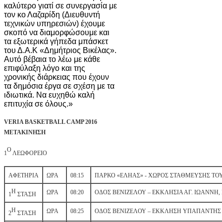
καλύτερο γιατί σε συνεργασία με
τον κο Λαζαρίδη (Διευθυντή
τεχνικών υπηρεσιών) έχουμε
σκοπό να διαμορφώσουμε και
τα εξωτερικά γήπεδα μπάσκετ
του Δ.Α.Κ «Δημήτριος Βικέλας».
Αυτό βέβαια το λέω με κάθε
επιφύλαξη λόγο και της
χρονικής διάρκειας που έχουν
τα δημόσια έργα σε σχέση με τα
ιδιωτικά. Να ευχηθώ καλή
επιτυχία σε όλους.»
VERIA BASKETBALL CAMP 2016
ΜΕΤΑΚΙΝΗΣΗ
Ο
1
ΛΕΩΦΟΡΕΙΟ
ΑΦΕΤΗΡΙΑ
ΩΡΑ
08:15
ΠΑΡΚΟ «ΕΛΗΑΣ» - ΧΩΡΟΣ ΣΤΑΘΜΕΥΣΗΣ ΤΟ
Η
ΩΡΑ
08:20
ΟΔΟΣ ΒΕΝΙΖΕΛΟΥ – ΕΚΚΛΗΣΙΑ ΑΓ. ΙΩΑΝΝΗ,
1
ΣΤΑΣΗ
Η
ΩΡΑ
08:25
ΟΔΟΣ ΒΕΝΙΖΕΛΟΥ – ΕΚΚΛΗΣΗ ΥΠΑΠΑΝΤΗΣ 
2
ΣΤΑΣΗ