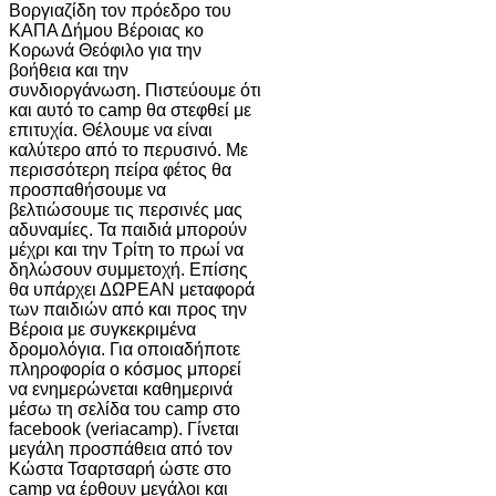
Βοργιαζίδη τον πρόεδρο του
ΚΑΠΑ Δήμου Βέροιας κο
Κορωνά Θεόφιλο για την
βοήθεια και την
συνδιοργάνωση. Πιστεύουμε ότι
και αυτό το camp θα στεφθεί με
επιτυχία. Θέλουμε να είναι
καλύτερο από το περυσινό. Με
περισσότερη πείρα φέτος θα
προσπαθήσουμε να
βελτιώσουμε τις περσινές μας
αδυναμίες. Τα παιδιά μπορούν
μέχρι και την Τρίτη το πρωί να
δηλώσουν συμμετοχή. Επίσης
θα υπάρχει ΔΩΡΕΑΝ μεταφορά
των παιδιών από και προς την
Βέροια με συγκεκριμένα
δρομολόγια. Για οποιαδήποτε
πληροφορία ο κόσμος μπορεί
να ενημερώνεται καθημερινά
μέσω τη σελίδα του camp στο
facebook (veriacamp). Γίνεται
μεγάλη προσπάθεια από τον
Κώστα Τσαρτσαρή ώστε στο
camp να έρθουν μεγάλοι και