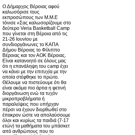
Ο Δήμαρχος Βέροιας αφού
καλωσόρισε τους
εκπροσώπους των Μ.Μ.Ε
τόνισε «Σας καλωσορίζουμε στο
δεύτερο Veria Basketball Camp
που γίνεται στη Βέροια από τις
21-26 Ιουνίου με
συνδιοργάνωνες το ΚΑΠΑ
Δήμου Βέροιας το Φίλιππο
Βέροιας και τον ΑΟΚ Βέροιας.
Είναι κατανοητό σε όλους μας
ότι η επανάληψη του camp έχει
να κάνει με την επιτυχία με την
οποία στέφθηκε το πρώτο.
Θέλουμε να πιστεύουμε ότι θα
είναι ακόμα πιο άρτια η φετινή
διοργάνωση ενώ τα τυχόν
μικροπροβλήματα ή
παραλείψεις που υπήρχαν
πέρσι να έχουν διορθωθεί στο
έπακρον ώστε να απολαύσουμε
όλοι και κυρίως τα παιδιά (7-17
ετών) τα μαθήματα του μπάσκετ
από ανθρώπους που το