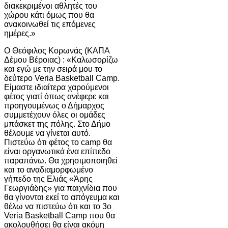
διακεκριμένοι αθλητές του
χώρου κάτι όμως που θα
ανακοινωθεί τις επόμενες
ημέρες.»
Ο Θεόφιλος Κορωνάς (ΚΑΠΑ
Δέμου Βέροιας) : «Καλωσορίζω
και εγώ με την σειρά μου το
δεύτερο Veria Basketball Camp.
Είμαστε ιδιαίτερα χαρούμενοι
φέτος γιατί όπως ανέφερε και
προηγουμένως ο Δήμαρχος
συμμετέχουν όλες οι ομάδες
μπάσκετ της πόλης. Στο Δήμο
θέλουμε να γίνεται αυτό.
Πιστεύω ότι φέτος το camp θα
είναι οργανωτικά ένα επίπεδο
παραπάνω. Θα χρησιμοποιηθεί
και το αναδιαμορφωμένο
γήπεδο της Ελιάς «Άρης
Γεωργιάδης» για παιχνίδια που
θα γίνονται εκεί το απόγευμα και
θέλω να πιστεύω ότι και το 3ο
Veria Basketball Camp που θα
ακολουθήσει θα είναι ακόμη