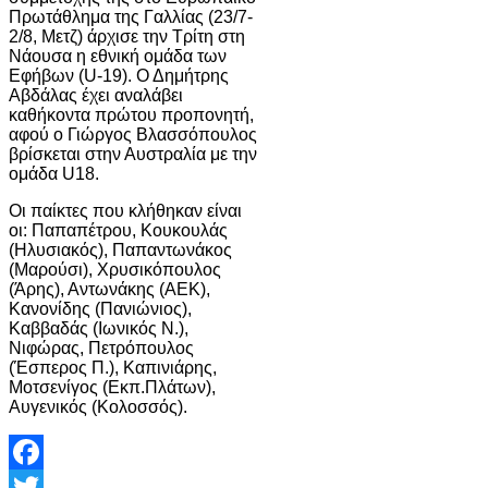
Πρωτάθλημα της Γαλλίας (23/7-
2/8, Μετζ) άρχισε την Τρίτη στη
Νάουσα η εθνική ομάδα των
Εφήβων (U-19). Ο Δημήτρης
Αβδάλας έχει αναλάβει
καθήκοντα πρώτου προπονητή,
αφού ο Γιώργος Βλασσόπουλος
βρίσκεται στην Αυστραλία με την
ομάδα U18.
Οι παίκτες που κλήθηκαν είναι
οι: Παπαπέτρου, Κουκουλάς
(Ηλυσιακός), Παπαντωνάκος
(Μαρούσι), Χρυσικόπουλος
(Άρης), Αντωνάκης (ΑΕΚ),
Κανονίδης (Πανιώνιος),
Καββαδάς (Ιωνικός Ν.),
Νιφώρας, Πετρόπουλος
(Έσπερος Π.), Καπινιάρης,
Μοτσενίγος (Εκπ.Πλάτων),
Αυγενικός (Κολοσσός).
Facebook