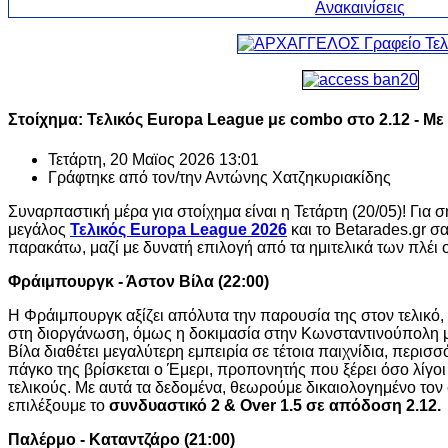
Στοίχημα: Τελικός Europa League με combo στο 2.12 - Με
Τετάρτη, 20 Μαϊος 2026 13:01
Γράφτηκε από τον/την
Αντώνης Χατζηκυριακίδης
Συναρπαστική μέρα για στοίχημα είναι η Τετάρτη (20/05)! Για
μεγάλος
Τελικός Europa League 2026
και το Betarades.gr σ
παρακάτω, μαζί με δυνατή επιλογή από τα ημιτελικά των πλέι 
Φράιμπουργκ - Άστον Βίλα (22:00)
Η Φράιμπουργκ αξίζει απόλυτα την παρουσία της στον τελικό,
στη διοργάνωση, όμως η δοκιμασία στην Κωνσταντινούπολη μο
Βίλα διαθέτει μεγαλύτερη εμπειρία σε τέτοια παιχνίδια, περισ
πάγκο της βρίσκεται ο Έμερι, προπονητής που ξέρει όσο λίγοι
τελικούς. Με αυτά τα δεδομένα, θεωρούμε δικαιολογημένο τον
επιλέξουμε το
συνδυαστικό 2 & Over 1.5 σε απόδοση 2.12.
Παλέρμο - Καταντζάρο (21:00)