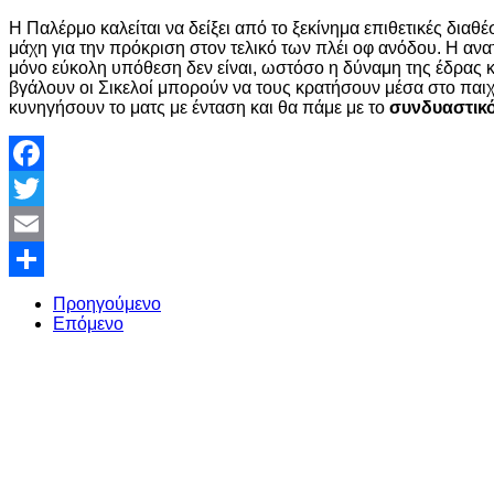
Η Παλέρμο καλείται να δείξει από το ξεκίνημα επιθετικές διαθέσ
μάχη για την πρόκριση στον τελικό των πλέι οφ ανόδου. Η α
μόνο εύκολη υπόθεση δεν είναι, ωστόσο η δύναμη της έδρας κ
βγάλουν οι Σικελοί μπορούν να τους κρατήσουν μέσα στο παιχ
κυνηγήσουν το ματς με ένταση και θα πάμε με το
συνδυαστικό
Facebook
Twitter
Email
Share
Προηγούμενο
Επόμενο