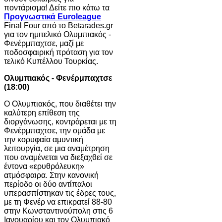
ποντάρισμα! Δείτε πιο κάτω τα
Προγνωστικά Euroleague
Final Four από το Betarades.gr
για τον ημιτελικό Ολυμπιακός -
Φενέρμπαχτσε, μαζί με
ποδοσφαιρική πρόταση για τον
τελικό Κυπέλλου Τουρκίας.
Ολυμπιακός - Φενέρμπαχτσε
(18:00)
Ο Ολυμπιακός, που διαθέτει την
καλύτερη επίθεση της
διοργάνωσης, κοντράρεται με τη
Φενέρμπαχτσε, την ομάδα με
την κορυφαία αμυντική
λειτουργία, σε μια αναμέτρηση
που αναμένεται να διεξαχθεί σε
έντονα «ερυθρόλευκη»
ατμόσφαιρα. Στην κανονική
περίοδο οι δύο αντίπαλοι
υπερασπίστηκαν τις έδρες τους,
με τη Φενέρ να επικρατεί 88-80
στην Κωνσταντινούπολη στις 6
Ιανουαρίου και τον Ολυμπιακό