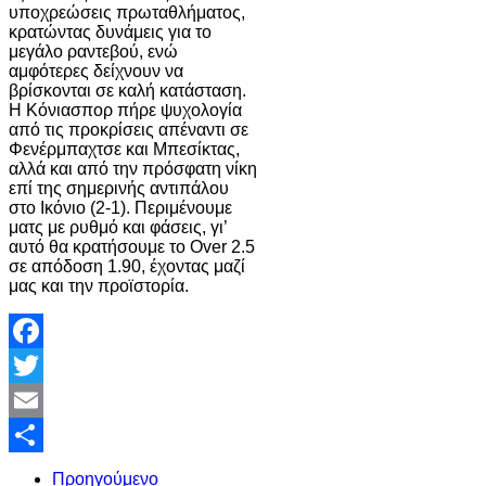
υποχρεώσεις πρωταθλήματος,
κρατώντας δυνάμεις για το
μεγάλο ραντεβού, ενώ
αμφότερες δείχνουν να
βρίσκονται σε καλή κατάσταση.
Η Κόνιασπορ πήρε ψυχολογία
από τις προκρίσεις απέναντι σε
Φενέρμπαχτσε και Μπεσίκτας,
αλλά και από την πρόσφατη νίκη
επί της σημερινής αντιπάλου
στο Ικόνιο (2-1). Περιμένουμε
ματς με ρυθμό και φάσεις, γι’
αυτό θα κρατήσουμε το Over 2.5
σε απόδοση 1.90, έχοντας μαζί
μας και την προϊστορία.
Facebook
Twitter
Email
Share
Προηγούμενο