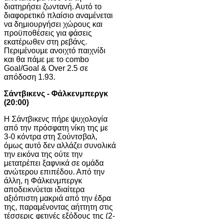
διατηρήσει ζωντανή. Αυτό το
διαφορετικό πλαίσιο αναμένεται
να δημιουργήσει χώρους και
προϋποθέσεις για φάσεις
εκατέρωθεν στη ρεβάνς.
Περιμένουμε ανοιχτό παιχνίδι
και θα πάμε με το combo
Goal/Goal & Over 2.5 σε
απόδοση 1.93.
Σάντβικενς - Φάλκενμπεργκ
(20:00)
Η Σάντβικενς πήρε ψυχολογία
από την πρόσφατη νίκη της με
3-0 κόντρα στη Σούντσβαλ,
όμως αυτό δεν αλλάζει συνολικά
την εικόνα της ούτε την
μετατρέπει ξαφνικά σε ομάδα
ανώτερου επιπέδου. Από την
άλλη, η Φάλκενμπεργκ
αποδεικνύεται ιδιαίτερα
αξιόπιστη μακριά από την έδρα
της, παραμένοντας αήττητη στις
τέσσερις φετινές εξόδους της (2-