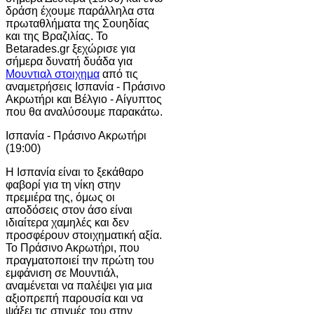
δράση έχουμε παράλληλα στα
πρωταθλήματα της Σουηδίας
και της Βραζιλίας. Το
Betarades.gr ξεχώρισε για
σήμερα δυνατή δυάδα για
Μουντιαλ στοιχημα
από τις
αναμετρήσεις Ισπανία - Πράσινο
Ακρωτήρι και Βέλγιο - Αίγυπτος
που θα αναλύσουμε παρακάτω.
Ισπανία - Πράσινο Ακρωτήρι
(19:00)
Η Ισπανία είναι το ξεκάθαρο
φαβορί για τη νίκη στην
πρεμιέρα της, όμως οι
αποδόσεις στον άσο είναι
ιδιαίτερα χαμηλές και δεν
προσφέρουν στοιχηματική αξία.
Το Πράσινο Ακρωτήρι, που
πραγματοποιεί την πρώτη του
εμφάνιση σε Μουντιάλ,
αναμένεται να παλέψει για μια
αξιοπρεπή παρουσία και να
ψάξει τις στιγμές του στην