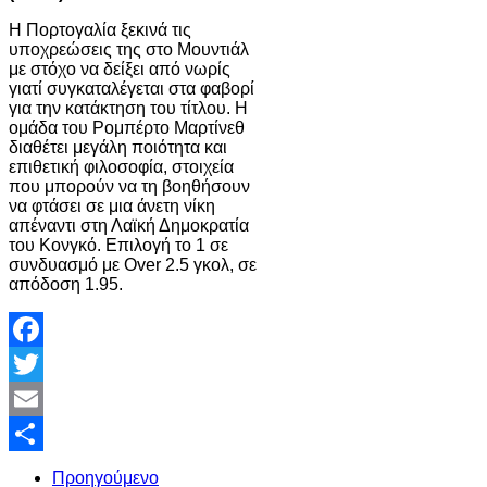
Η Πορτογαλία ξεκινά τις
υποχρεώσεις της στο Μουντιάλ
με στόχο να δείξει από νωρίς
γιατί συγκαταλέγεται στα φαβορί
για την κατάκτηση του τίτλου. Η
ομάδα του Ρομπέρτο Μαρτίνεθ
διαθέτει μεγάλη ποιότητα και
επιθετική φιλοσοφία, στοιχεία
που μπορούν να τη βοηθήσουν
να φτάσει σε μια άνετη νίκη
απέναντι στη Λαϊκή Δημοκρατία
του Κονγκό. Επιλογή το 1 σε
συνδυασμό με Over 2.5 γκολ, σε
απόδοση 1.95.
Facebook
Twitter
Email
Share
Προηγούμενο