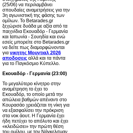
(25/06) να περιλαμβάνει
σπουδαίες αναμετρήσεις για την
3η αγωνιστική της φάσης των
ομίλων. Το Betarades.gr
ξεχώρισε δυάδα με αξία από τα
παιχνίδια Εκουαδόρ - Γερμανία
και Ιαπωνία - Σουηδία και ενώ
εσείς μπορείτε στο Betarades.gr
να δείτε πως διαμορφώνονται
για
νικητης Μουντιαλ 2026
αποδοσεις
αλλά και τα πάντα
για το Παγκόσμιο Κύπελλο.
Εκουαδόρ - Γερμανία (23:00)
Το μεγαλύτερο κίνητρο στην
αναμέτρηση το έχει το
Εκουαδόρ, το οποίο μετά την
απώλεια βαθμών απέναντι στο
Κουρασάο χρειάζεται τη νίκη για
να εξασφαλίσει την πρόκριση
στα νοκ άουτ. Η Γερμανία έχει
ήδη πετύχει το απόλυτο και έχει
«κλειδώσει» την πρώτη θέση
του ομίλου, με τον Νάγκελσμαν