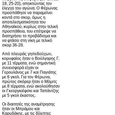
18, 25-20), αποκτώντας τον
έλεγχο του αγώνα. Ο Φέρωνας
προσπάθησε να παραμείνει
κοντά στο σκορ, όμως η
αποτελεσματικότητα του
Αθηναϊκού, κυρίως στην τελική
προσπάθεια, του επέτρεψε να
διατηρήσει το προβάδισμα και
να φτάσει στη νίκη με τελικό
σκορ 36-28.
Από πλευράς γηπεδούχων,
κορυφαίος ήταν ο Βούλγαρης Γ.
με 11 τέρματα, ενώ σημαντική
συνεισφορά είχαν οι
Γερουλάνος με 7 και Παγιάτης
με 6 γκολ. Για τον Φέρωνα,
πρώτος σκόρερ ήταν ο Μόμιτς
με 8 τέρματα, ενώ ακολούθησαν
οι Γκεοργκιέφσκι και Ταπάντζης
με 5 γκολ έκαστος.
Οι διαιτητές της αναμέτρησης
ήταν οι Μπράμου και
Καρυδάκης, με τις δίλεπτες