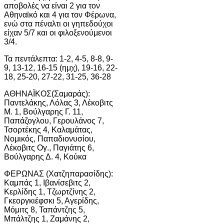
αποβολές να είναι 2 για τον
Αθηναϊκό και 4 για τον Φέρωνα,
ενώ στα πέναλτι οι γηπεδούχοι
είχαν 5/7 και οι φιλοξενούμενοι
3/4.
Τα πεντάλεπτα: 1-2, 4-5, 8-8, 9-
9, 13-12, 16-15 (ημχ), 19-16, 22-
18, 25-20, 27-22, 31-25, 36-28
ΑΘΗΝΑΪΚΟΣ(Σαμαράς):
Παντελάκης, Λόλας 3, Λέκοβιτς
Μ. 1, Βούλγαρης Γ. 11,
Παπάζογλου, Γερουλάνος 7,
Τσορτέκης 4, Καλαμάτας,
Νομικός, Παπαδιονυσίου,
Λέκοβιτς Ογ., Παγιάτης 6,
Βούλγαρης Δ. 4, Κούκα
ΦΕΡΩΝΑΣ (Χατζηπαρασίδης):
Καμπάς 1, Ιβανίσεβιτς 2,
Κερλίδης 1, Τζωρτζίνης 2,
Γκεοργκιέφσκι 5, Αγερίδης,
Μόμιτς 8, Ταπάντζης 5,
Μπάλτζης 1, Ζαμάνης 2,