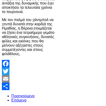
αντάξια της δυναμικής που έχει
αποκτήσει τα τελευταία χρόνια
το τουρνουά.
Με τον παλμό του χάντμπολ να
χτυπά δυνατά στην καρδιά της
Ημαθίας, η Βέροια ετοιμάζεται
να ζήσει ένα τετραήμερο γεμάτο
αθλητικές συγκινήσεις, δυνατές
φιλίες και εικόνες που θα
μείνουν αξέχαστες στους
συμμετέχοντες και στους
φιλάθλους.
Facebook
Twitter
Email
Share
Προηγούμενο
Επόμενο