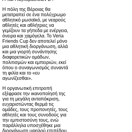
Η πόλη της Βέροιας θα
μετατραπεί σε ένα πολύχρωμο
αθλητικό μωσαϊκό, με νεαρούς
αθλητές και αθλήτριες να
γεμίζουν τα γήπεδα με ενέργεια,
όνειρα και χαμόγελα. Το Veria
Friends Cup δεν αποτελεί μόνο
μια αθλητική διοργάνωση, αλλά
και μια γιορτή συνάντησης
διαφορετικών ομάδων,
πολιτισμών και εμπειριών, εκεί
όπου ο συναγωνισμός συναντά
τη φιλία και το «ευ
αγωνίζεσθαι».
Η οργανωτική επιτροπή
εξέφρασε την ικανοποίησή της
για τη μεγάλη ανταπόκριση,
ευχαριστώντας θερμά τις
ομάδες, τους προπονητές, τους
αθλητές και τους συνοδούς για
την εμπιστοσύνη τους, ενώ
παράλληλα υποσχέθηκε μια
διοργάνωση υψηλού επιπέδου,