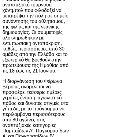
αναπτυξιακό τουρνουά
χάντμπολ που φιλοδοξεί να
μετατρέψει την πόλη σε σημείο
συνάντησης του αθλητισμού,
της φιλίας και της νεανικής
δημιουργίας. Οι συμμετοχές
ολοκληρώθηκαν με
εντυπωσιακή ανταπόκριση,
καθώς περισσότερες από 30
ομάδες από την Ελλάδα και το
εξωτερικό θα βρεθούν στην
πρωτεύουσα της Ημαθίας από
τις 18 έως τις 21 Ιουνίου.
Η διοργάνωση του Φέρωνα
Βέροιας αναμένεται να
προσφέρει τέσσερις ημέρες
γεμάτες ένταση, αγωνιστικό
πάθος και δυνατές στιγμές στα
γήπεδα, με το πρόγραμμα να
περιλαμβάνει περισσότερους
από 80 αγώνες στις
αναπτυξιακές κατηγορίες
Παμπαίδων Α’, Παγκορασίδων
Α’ και Παγκορασίδων Β’.