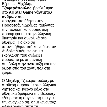
Βέροιας,
Μιχάλης
Τζαφερόπουλος
, βραβεύτηκε
στο
All Star Game χάντμπολ
ανδρών
που
πραγματοποιήθηκε στην
Προσοτσάνη Δράμας, τιμώντας
την πολυετή και ουσιαστική
προσφορά του στην ελληνική
διαιτησία και συνολικά στο
άθλημα. Η διάκριση
απονεμήθηκε από κοινού με τον
Ανδρέα Μπέτμαν, σε μια
εκδήλωση που ανέδειξε
πρόσωπα με σημαντική
συμβολή στην ανάπτυξη και την
αξιοπιστία του χάντμπολ στη
χώρα.
Ο Μιχάλης Τζαφερόπουλος, με
σταθερή παρουσία στα ελληνικά
γήπεδα και ενεργό ρόλο στα
αθλητικά δρώμενα της Βέροιας,
εξέφρασε τη συγκίνησή του για
την αναγνώριση, σημειώνοντας:
«Αφιερώνω αυτή τη