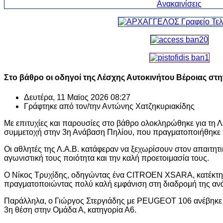
Στο βάθρο οι οδηγοί της Λέσχης Αυτοκινήτου Βέροιας στ
Δευτέρα, 11 Μαϊος 2026 08:27
Γράφτηκε από τον/την
Αντώνης Χατζηκυριακίδης
Με επιτυχίες και παρουσίες στο βάθρο ολοκληρώθηκε για τη 
συμμετοχή στην 3η Ανάβαση Πηλίου, που πραγματοποιήθηκε 
Οι αθλητές της Λ.Α.Β. κατάφεραν να ξεχωρίσουν στον απαιτητ
αγωνιστική τους ποιότητα και την καλή προετοιμασία τους.
Ο Νίκος Τρυχίδης, οδηγώντας ένα CITROEN XSARA, κατέκτησ
πραγματοποιώντας πολύ καλή εμφάνιση στη διαδρομή της αν
Παράλληλα, ο Γιώργος Στεργιάδης με PEUGEOT 106 ανέβηκε 
3η θέση στην Ομάδα Α, κατηγορία Α6.