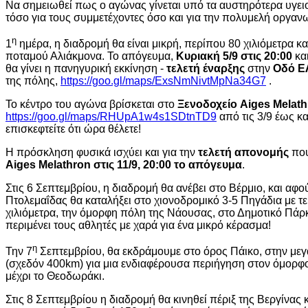
Να σημειωθεί πως ο αγώνας γίνεται υπό τα αυστηρότερα υγει
τόσο για τους συμμετέχοντες όσο και για την πολυμελή οργαν
η
1
ημέρα, η διαδρομή θα είναι μικρή, περίπου 80 χιλιόμετρα κ
ποταμού Αλιάκμονα. Το απόγευμα,
Κυριακή 5/9 στις 20:00
κα
θα γίνει η πανηγυρική εκκίνηση -
τελετή έναρξης
στην
Οδό Ε
της πόλης,
https://goo.gl/maps/ExsNmNivtMpNa34G7
.
Το κέντρο του αγώνα βρίσκεται στο
Ξενοδοχείο Aiges Melat
https://goo.gl/maps/RHUpA1w4s1SDtnTD9
από τις 3/9 έως κα
επισκεφτείτε ότι ώρα θέλετε!
Η πρόσκληση φυσικά ισχύει και για την
τελετή απονομής
που
Aiges Melathron στις 11/9, 20:00 το απόγευμα
.
Στις 6 Σεπτεμβρίου, η διαδρομή θα ανέβει στο Βέρμιο, και αφού
Πτολεμαΐδας θα καταλήξει στο χιονοδρομικό 3-5 Πηγάδια με τ
χιλιόμετρα, την όμορφη πόλη της Νάουσας, στο Δημοτικό Πά
περιμένει τους αθλητές με χαρά για ένα μικρό κέρασμα!
η
Την 7
Σεπτεμβρίου, θα εκδράμουμε στο όρος Πάικο, στην με
(σχεδόν 400km) για μια ενδιαφέρουσα περιήγηση στον όμορφο
μέχρι το Θεοδωράκι.
Στις 8 Σεπτεμβρίου η διαδρομή θα κινηθεί πέριξ της Βεργίνας