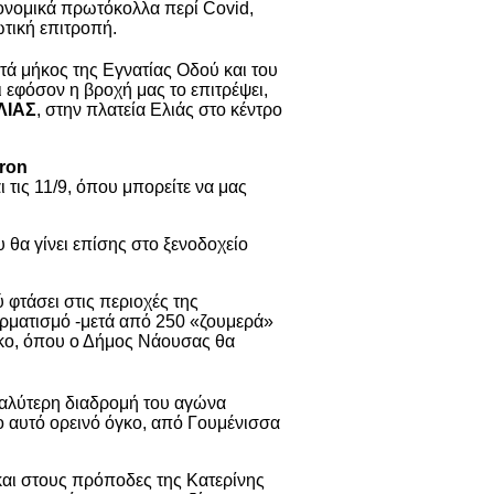
ονομικά πρωτόκολλα περί Covid,
ωτική επιτροπή.
ατά μήκος της Εγνατίας Οδού και του
ι εφόσον η βροχή μας το επιτρέψει,
ΛΙΑΣ
, στην πλατεία Ελιάς στο κέντρο
hron
ι τις 11/9, όπου μπορείτε να μας
 θα γίνει επίσης στο ξενοδοχείο
 φτάσει στις περιοχές της
ερματισμό -μετά από 250 «ζουμερά»
ρκο, όπου ο Δήμος Νάουσας θα
γαλύτερη διαδρομή του αγώνα
 αυτό ορεινό όγκο, από Γουμένισσα
 και στους πρόποδες της Κατερίνης