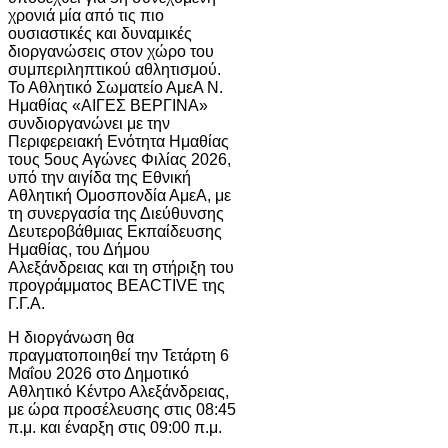
χρονιά μία από τις πιο
ουσιαστικές και δυναμικές
διοργανώσεις στον χώρο του
συμπεριληπτικού αθλητισμού.
Το Αθλητικό Σωματείο ΑμεΑ Ν.
Ημαθίας «ΑΙΓΕΣ ΒΕΡΓΙΝΑ»
συνδιοργανώνει με την
Περιφερειακή Ενότητα Ημαθίας
τους 5ους Αγώνες Φιλίας 2026,
υπό την αιγίδα της
Εθνική
Αθλητική Ομοσπονδία ΑμεΑ
, με
τη συνεργασία της Διεύθυνσης
Δευτεροβάθμιας Εκπαίδευσης
Ημαθίας, του Δήμου
Αλεξάνδρειας και τη στήριξη του
προγράμματος
BEACTIVE
της
Γ.Γ.Α.
Η διοργάνωση θα
πραγματοποιηθεί την Τετάρτη 6
Μαΐου 2026 στο
Δημοτικό
Αθλητικό Κέντρο Αλεξάνδρειας
,
με ώρα προσέλευσης στις 08:45
π.μ. και έναρξη στις 09:00 π.μ.