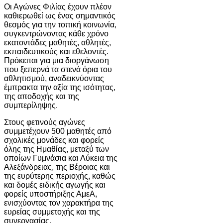
Οι Αγώνες Φιλίας έχουν πλέον
καθιερωθεί ως ένας σημαντικός
θεσμός για την τοπική κοινωνία,
συγκεντρώνοντας κάθε χρόνο
εκατοντάδες μαθητές, αθλητές,
εκπαιδευτικούς και εθελοντές.
Πρόκειται για μια διοργάνωση
που ξεπερνά τα στενά όρια του
αθλητισμού, αναδεικνύοντας
έμπρακτα την αξία της ισότητας,
της αποδοχής και της
συμπερίληψης.
Στους φετινούς αγώνες
συμμετέχουν 500 μαθητές από
σχολικές μονάδες και φορείς
όλης της Ημαθίας, μεταξύ των
οποίων Γυμνάσια και Λύκεια της
Αλεξάνδρειας, της Βέροιας και
της ευρύτερης περιοχής, καθώς
και δομές ειδικής αγωγής και
φορείς υποστήριξης ΑμεΑ,
ενισχύοντας τον χαρακτήρα της
ευρείας συμμετοχής και της
συνεργασίας.