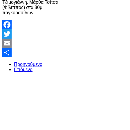
Τζιμογιάννη, Μάρθα Τσίτσα
(Φίλιππος) στα 80μ
παγκορασίδων.
Facebook
Twitter
Email
Share
Προηγούμενο
Επόμενο