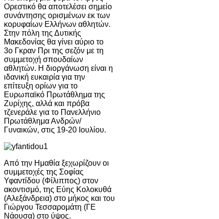
Ορεστικό θα αποτελέσει σημείο
συνάντησης ορισμένων εκ των
κορυφαίων Ελλήνων αθλητών.
Στην πόλη της Δυτικής
Μακεδονίας θα γίνει αύριο το
3ο Γκραν Πρι της σεζόν με τη
συμμετοχή σπουδαίων
αθλητών. Η διοργάνωση είναι η
ιδανική ευκαιρία για την
επίτευξη ορίων για το
Ευρωπαϊκό Πρωτάθλημα της
Ζυρίχης, αλλά και πρόβα
τζενεράλε για το Πανελλήνιο
Πρωτάθλημα Ανδρών/
Γυναικών, στις 19-20 Ιουλίου.
Από την Ημαθία ξεχωρίζουν οι
συμμετοχές της Σοφίας
Υφαντίδου (Φίλιππος) στον
ακοντισμό, της Εύης Κολοκυθά
(Αλεξάνδρεια) στο μήκος και του
Γιώργου Τεσσαρομάτη (ΓΕ
Νάουσα) στο ύψος.