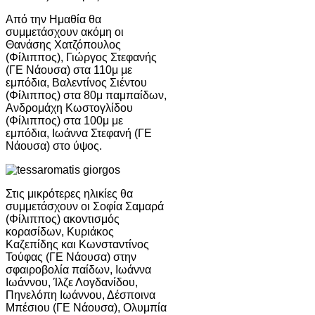
Από την Ημαθία θα
συμμετάσχουν ακόμη οι
Θανάσης Χατζόπουλος
(Φίλιππος), Γιώργος Στεφανής
(ΓΕ Νάουσα) στα 110μ με
εμπόδια, Βαλεντίνος Σιέντου
(Φίλιππος) στα 80μ παμπαίδων,
Ανδρομάχη Κωστογλίδου
(Φίλιππος) στα 100μ με
εμπόδια, Ιωάννα Στεφανή (ΓΕ
Νάουσα) στο ύψος.
Στις μικρότερες ηλικίες θα
συμμετάσχουν οι Σοφία Σαμαρά
(Φίλιππος) ακοντισμός
κορασίδων, Κυριάκος
Καζεπίδης και Κωνσταντίνος
Τούφας (ΓΕ Νάουσα) στην
σφαιροβολία παίδων, Ιωάννα
Ιωάννου, Ίλζε Λογδανίδου,
Πηνελόπη Ιωάννου, Δέσποινα
Μπέσιου (ΓΕ Νάουσα), Ολυμπία