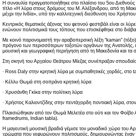
Η συναυλία πραγματοποιήθηκε στο πλαίσιο του 5ου Διεθνούς
τίτλο «Η λύρα στους δρόμους του Μ. Αλέξανδρου, από τη Μακ
μέχρι την Ινδία», υπό την καλλιτεχνική διεύθυνση του Χρήστου
Κεντρικός θεματικός άξονας του φετινού φεστιβάλ είναι οι λύρε
ενώνουν πολιτισμικά τους τόπους που επισκέφθηκε στο διάβα
Με κοινό παρονομαστή την αραβοπερσική λέξη “kaman” (τόξο)
πρόγονο των περισσότερων τοξοτών οργάνων της Ανατολής, η
μουσική και γεωγραφική περιήγηση από τη Μακεδονία και τα σ
Στη σκηνή του Αρχαίου Θεάτρου Μίεζας συνέπραξαν σπουδαίοι
· Ross Daly στην κρητική λύρα με συμπαθητικές χορδές, στο 
· Κέλλυ Θωμά στη σοπράνο κρητική λύρα
· Χρυσάνθη Γκίκα στην πολίτικη λύρα
· Χρήστος Καλιοντζίδης στην πεντάχορδη ποντιακή λύρα, στον
Πλαισιώθηκαν από τον Θωμά Μελετέα στο ούτι και τον Φοίβο 
framedrums, Indian tabla).
Η μαγευτική μουσική βραδιά γέμισε τον μοναδικό χώρο του Αρ
χρώματα που γεφυρώνουν πολιτισμούς, δημιουργώντας έναν 