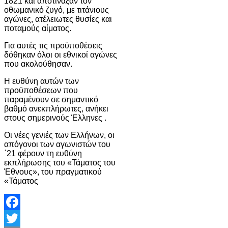
1821 και αποτίναξαν τον
οθωμανικό ζυγό, με τιτάνιους
αγώνες, ατέλειωτες θυσίες και
ποταμούς αίματος.
Για αυτές τις προϋποθέσεις
δόθηκαν όλοι οι εθνικοί αγώνες
που ακολούθησαν.
Η ευθύνη αυτών των
προϋποθέσεων που
παραμένουν σε σημαντικό
βαθμό ανεκπλήρωτες, ανήκει
στους σημερινούς Έλληνες .
Οι νέες γενιές των Ελλήνων, οι
απόγονοι των αγωνιστών του
΄21 φέρουν τη ευθύνη
εκπλήρωσης του «Τάματος του
Έθνους», του πραγματικού
«Τάματος
Facebook