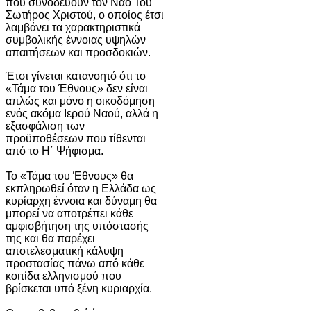
που συνοδεύουν τον Ναό Του
Σωτήρος Χριστού, ο οποίος έτσι
λαμβάνει τα χαρακτηριστικά
συμβολικής έννοιας υψηλών
απαιτήσεων και προσδοκιών.
Έτσι γίνεται κατανοητό ότι το
«Τάμα του Έθνους» δεν είναι
απλώς και μόνο η οικοδόμηση
ενός ακόμα Ιερού Ναού, αλλά η
εξασφάλιση των
προϋποθέσεων που τίθενται
από το Η΄ Ψήφισμα.
Το «Τάμα του Έθνους» θα
εκπληρωθεί όταν η Ελλάδα ως
κυρίαρχη έννοια και δύναμη θα
μπορεί να αποτρέπει κάθε
αμφισβήτηση της υπόστασής
της και θα παρέχει
αποτελεσματική κάλυψη
προστασίας πάνω από κάθε
κοιτίδα ελληνισμού που
βρίσκεται υπό ξένη κυριαρχία.