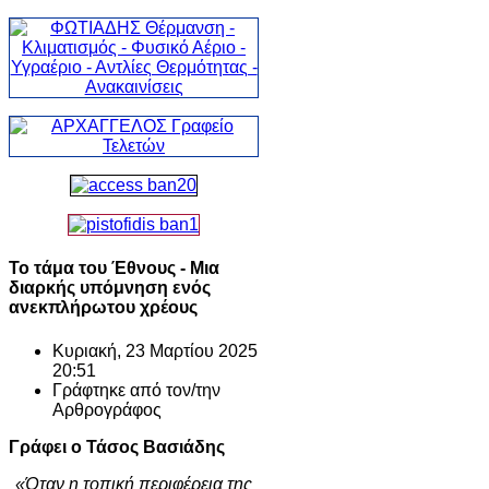
Το τάμα του Έθνους - Μια
διαρκής υπόμνηση ενός
ανεκπλήρωτου χρέους
Κυριακή, 23 Μαρτίου 2025
20:51
Γράφτηκε από τον/την
Αρθρογράφος
Γράφει ο Τάσος Βασιάδης
«Ό
τ
α
ν
η
τοπ
ι
κ
ή
περ
ι
φ
έ
ρε
ια
της