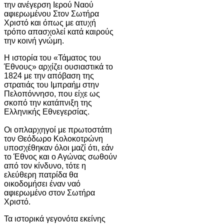
την ανέγερση Ιερού Ναού
αφιερωμένου Στον Σωτήρα
Χριστό και όπως με ατυχή
τρόπο απασχολεί κατά καιρούς
την κοινή γνώμη.
Η ιστορία του «Τάματος του
Έθνους» αρχίζει ουσιαστικά το
1824 με την απόβαση της
στρατιάς του Ιμπραήμ στην
Πελοπόννησο, που είχε ως
σκοπό την κατάπνιξη της
Ελληνικής Εθνεγερσίας.
Οι οπλαρχηγοί με πρωτοστάτη
τον Θεόδωρο Κολοκοτρώνη
υποσχέθηκαν όλοι μαζί ότι, εάν
το Έθνος και ο Αγώνας σωθούν
από τον κίνδυνο, τότε η
ελεύθερη πατρίδα θα
οικοδομήσει έναν ναό
αφιερωμένο στον Σωτήρα
Χριστό.
Τα ιστορικά γεγονότα εκείνης