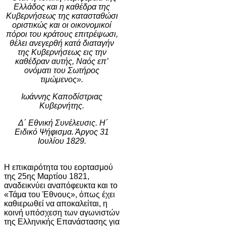
Ελλ
ά
δος
κ
αι
η
κ
α
θ
έ
δρ
α
της
Κ
υ
βερν
ή
σεως
της
κ
α
τ
α
στ
α
θ
ώ
σ
ι
ορ
ι
στ
ι
κ
ώ
ς
κ
αι
ο
ι
ο
ι
κονομ
ι
κο
ί
π
ό
ρο
ι
το
υ
κρ
ά
το
υ
ς
επ
ι
τρ
έ
ψωσ
ι,
θ
έ
λε
ι α
νεγερθ
ή
κ
α
τ
ά
δ
ια
τ
α
γ
ή
ν
της
Κ
υ
βερν
ή
σεως
ε
ι
ς
την
κ
α
θ
έ
δρ
α
ν
αυ
τ
ή
ς
,
Ν
αό
ς
επ
’
ον
ό
μ
α
τ
ι
το
υ
Σωτ
ή
ρος
τ
ι
μ
ώ
μενος
».
Ιω
ά
ννης
Κ
α
ποδ
ί
στρ
ια
ς
Κ
υ
βερν
ή
της
.
Δ
΄
Εθν
ι
κ
ή
Σ
υ
ν
έ
λε
υ
σ
ι
ς
.
Η
΄
Ε
ι
δ
ι
κ
ό
Ψ
ή
φ
ι
σμ
α.
Ά
ργος
31
Ιο
υ
λ
ί
ο
υ 1829.
Η επικαιρότητα του εορτασμού
της 25ης Μαρτίου 1821,
αναδεικνύει αναπόφευκτα και το
«Τάμα του Έθνους», όπως έχει
καθιερωθεί να αποκαλείται, η
κοινή υπόσχεση των αγωνιστών
της Ελληνικής Επανάστασης για