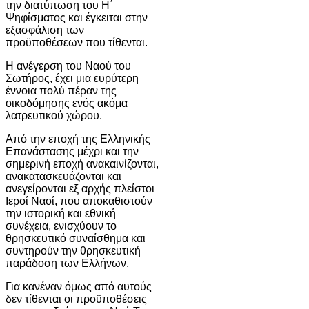
την διατύπωση του Η΄
Ψηφίσματος και έγκειται στην
εξασφάλιση των
προϋποθέσεων που τίθενται.
Η ανέγερση του Ναού του
Σωτήρος, έχει μια ευρύτερη
έννοια πολύ πέραν της
οικοδόμησης ενός ακόμα
λατρευτικού χώρου.
Από την εποχή της Ελληνικής
Επανάστασης μέχρι και την
σημερινή εποχή ανακαινίζονται,
ανακατασκευάζονται και
ανεγείρονται εξ αρχής πλείστοι
Ιεροί Ναοί, που αποκαθιστούν
την ιστορική και εθνική
συνέχεια, ενισχύουν το
θρησκευτικό συναίσθημα και
συντηρούν την θρησκευτική
παράδοση των Ελλήνων.
Για κανέναν όμως από αυτούς
δεν τίθενται οι προϋποθέσεις