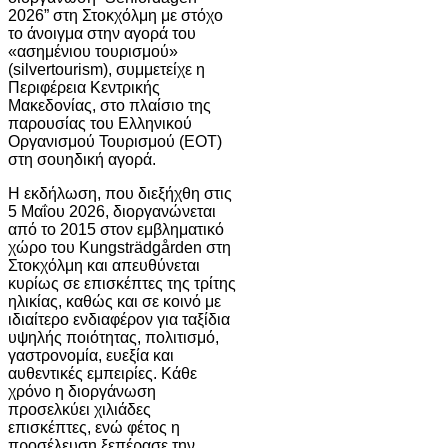
2026” στη Στοκχόλμη με στόχο
το άνοιγμα στην αγορά του
«ασημένιου τουρισμού»
(silvertourism), συμμετείχε η
Περιφέρεια Κεντρικής
Μακεδονίας, στο πλαίσιο της
παρουσίας του Ελληνικού
Οργανισμού Τουρισμού (ΕΟΤ)
στη σουηδική αγορά.
Η εκδήλωση, που διεξήχθη στις
5 Μαΐου 2026, διοργανώνεται
από το 2015 στον εμβληματικό
χώρο του Kungsträdgården στη
Στοκχόλμη και απευθύνεται
κυρίως σε επισκέπτες της τρίτης
ηλικίας, καθώς και σε κοινό με
ιδιαίτερο ενδιαφέρον για ταξίδια
υψηλής ποιότητας, πολιτισμό,
γαστρονομία, ευεξία και
αυθεντικές εμπειρίες. Κάθε
χρόνο η διοργάνωση
προσελκύει χιλιάδες
επισκέπτες, ενώ φέτος η
προσέλευση ξεπέρασε την