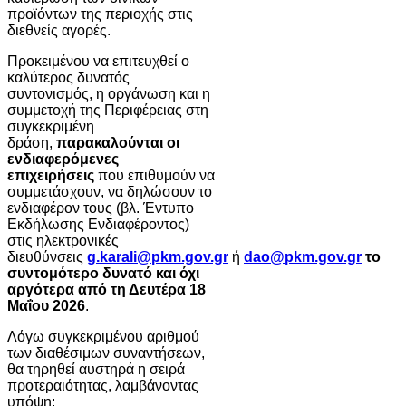
προϊόντων της περιοχής στις
διεθνείς αγορές.
Προκειμένου να επιτευχθεί ο
καλύτερος δυνατός
συντονισμός, η οργάνωση και η
συμμετοχή της Περιφέρειας στη
συγκεκριμένη
δράση,
παρακαλούνται οι
ενδιαφερόμενες
επιχειρήσεις
που επιθυμούν να
συμμετάσχουν, να δηλώσουν το
ενδιαφέρον τους (βλ. Έντυπο
Εκδήλωσης Ενδιαφέροντος)
στις ηλεκτρονικές
διευθύνσεις
g.karali@pkm.gov.gr
ή
dao@pkm.gov.gr
το
συντομότερο δυνατό και όχι
αργότερα από τη Δευτέρα 18
Μαΐου 2026
.
Λόγω συγκεκριμένου αριθμού
των διαθέσιμων συναντήσεων,
θα τηρηθεί αυστηρά η σειρά
προτεραιότητας, λαμβάνοντας
υπόψη: