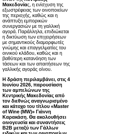
Μακεδονία
ς, η ενίσχυση της
εξωστρέφειας των οινοποιείων
της περιοχής, καθώς και η
ανάπτυξη εμπορικών
συνεργασιών με τη γαλλική
αγορά. Παράλληλα, επιδιώκεται
η δικτύωση των επιχειρήσεων
με σημαντικούς διαμορφωτές
γνώμης και επαγγελματίες του
οινικού κλάδου, καθώς και η
βαθύτερη κατανόηση των
τάσεων και των απαιτήσεων της
γαλλικής αγοράς οίνου.
Η δράση περιλαμβάνει, στις 4
Ιουνίου 2026, παρουσίαση
των αμπελώνων της
Κεντρικής Μακεδονίας από
τον διεθνώς αναγνωρισμένο
και κάτοχο του τίτλου «Master
of Wine (MW)» Γιάννη
Καρακάση. Θα ακολουθήσει
οινογευσία και συναντήσεις
Β2Β μεταξύ των Γάλλων
ειδικών και των οινοποιείων