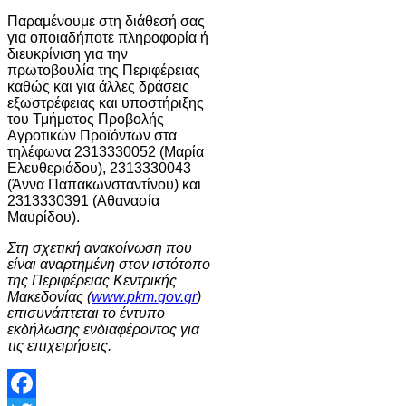
Παραμένουμε στη διάθεσή σας
για οποιαδήποτε πληροφορία ή
διευκρίνιση για την
πρωτοβουλία της Περιφέρειας
καθώς και για άλλες δράσεις
εξωστρέφειας και υποστήριξης
του Τμήματος Προβολής
Αγροτικών Προϊόντων στα
τηλέφωνα 2313330052 (Μαρία
Ελευθεριάδου), 2313330043
(Άννα Παπακωνσταντίνου) και
2313330391 (Αθανασία
Μαυρίδου).
Σ
τη σχετική ανακοίνωση που
είναι αναρτημένη στον ιστότοπο
της Περιφέρειας Κεντρικής
Μακεδονίας (
www
.
pkm
.
gov
.
gr
)
επισυνάπτεται το έντυπο
εκδήλωσης ενδιαφέροντος για
τις επιχειρήσεις.