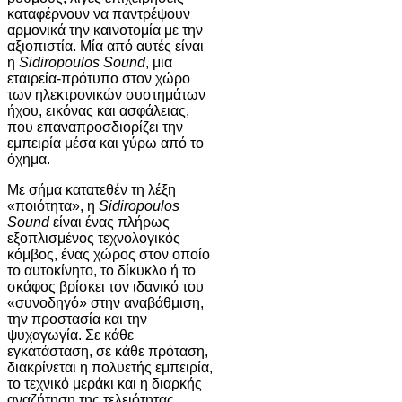
καταφέρνουν να παντρέψουν
αρμονικά την καινοτομία με την
αξιοπιστία. Μία από αυτές είναι
η
Sidiropoulos Sound
, μια
εταιρεία-πρότυπο στον χώρο
των ηλεκτρονικών συστημάτων
ήχου, εικόνας και ασφάλειας,
που επαναπροσδιορίζει την
εμπειρία μέσα και γύρω από το
όχημα.
Με σήμα κατατεθέν τη λέξη
«ποιότητα», η
Sidiropoulos
Sound
είναι ένας πλήρως
εξοπλισμένος τεχνολογικός
κόμβος, ένας χώρος στον οποίο
το αυτοκίνητο, το δίκυκλο ή το
σκάφος βρίσκει τον ιδανικό του
«συνοδηγό» στην αναβάθμιση,
την προστασία και την
ψυχαγωγία. Σε κάθε
εγκατάσταση, σε κάθε πρόταση,
διακρίνεται η πολυετής εμπειρία,
το τεχνικό μεράκι και η διαρκής
αναζήτηση της τελειότητας.