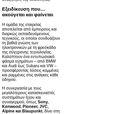
Εξειδίκευση που…
ακούγεται και φαίνεται
Η ομάδα της εταιρείας
αποτελείται από έμπειρους και
διαρκώς εκπαιδευόμενους
τεχνικούς, οι οποίοι συνδυάζουν
τη βαθιά γνώση των
ηλεκτρονικών με τη φρεσκάδα
της σύγχρονης τεχνολογίας.
Καλύπτουν ένα εντυπωσιακό
φάσμα οχημάτων – από BMW
και Audi έως Subaru και VW –
προσφέροντας λύσεις κομμένες
και ραμμένες στις ανάγκες κάθε
οδηγού.
Η συνεργασία με τους
μεγαλύτερους κατασκευαστές
συστημάτων ήχου και
συναγερμού, όπως
Sony,
Kenwood, Pioneer, JVC,
Alpine και Blaupunkt
, δίνει στη