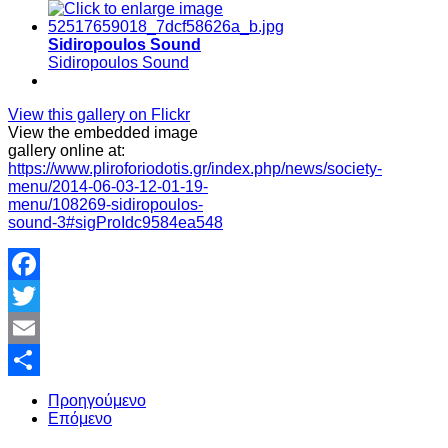
Sidiropoulos Sound
Sidiropoulos Sound
View this gallery on Flickr
View the embedded image
gallery online at:
https://www.pliroforiodotis.gr/index.php/news/society-
menu/2014-06-03-12-01-19-
menu/108269-sidiropoulos-
sound-3#sigProIdc9584ea548
Facebook
Twitter
Email
Share
Προηγούμενο
Επόμενο