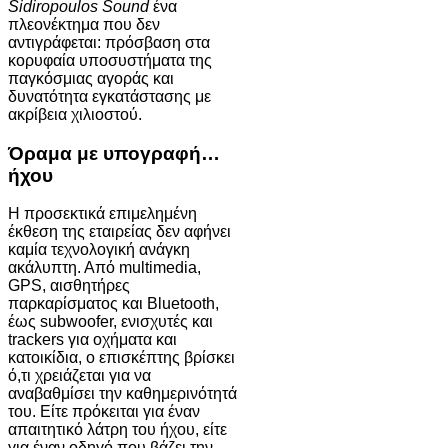
Sidiropoulos Sound
ένα
πλεονέκτημα που δεν
αντιγράφεται: πρόσβαση στα
κορυφαία υποσυστήματα της
παγκόσμιας αγοράς και
δυνατότητα εγκατάστασης με
ακρίβεια χιλιοστού.
Όραμα με υπογραφή…
ήχου
Η προσεκτικά επιμελημένη
έκθεση της εταιρείας δεν αφήνει
καμία τεχνολογική ανάγκη
ακάλυπτη. Από multimedia,
GPS, αισθητήρες
παρκαρίσματος και Bluetooth,
έως subwoofer, ενισχυτές και
trackers για οχήματα και
κατοικίδια, ο επισκέπτης βρίσκει
ό,τι χρειάζεται για να
αναβαθμίσει την καθημερινότητά
του. Είτε πρόκειται για έναν
απαιτητικό λάτρη του ήχου, είτε
για έναν οδηγό που βάζει την