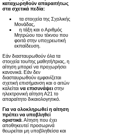
καταχωρηθούν απαραιτήτως
στα σχετικά πεδία:
τα στοιχεία της Σχολικής
Μονάδας,
η τάξη και ο Αριθμός
Μητρώου του τέκνου που
φοιτά στην υποχρεωτική
εκπαίδευση.
Εάν διασταυρωθούν όλα τα
στοιχεία του/της μαθητή/τριας, η
αίτηση μπορεί να προχωρήσει
κανονικά. Εάν δεν
διασταυρωθούν εμφανίζεται
σχετική επισήμανση και ο αιτών
καλείται
να επισυνάψει
στην
ηλεκτρονική αίτηση Α21 το
απαραίτητο δικαιολογητικό.
Για να ολοκληρωθεί η αίτηση
πρέπει να υποβληθεί
οριστικά
. Αίτηση που έχει
αποθηκευτεί προσωρινά
θεωρείται μη υποβληθείσα και