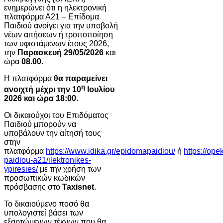
ενημερώνει ότι η ηλεκτρονική
πλατφόρμα Α21 – Επίδομα
Παιδιού ανοίγει για την υποβολή
νέων αιτήσεων ή τροποποίηση
των υφιστάμενων έτους 2026,
την
Παρασκευή 29/05/2026
και
ώρα
08.00.
Η πλατφόρμα
θα παραμείνει
η
ανοιχτή μέχρι την 10
Ιουλίου
2026 και ώρα 18:00.
Οι δικαιούχοι του Επιδόματος
Παιδιού μπορούν να
υποβάλουν την αίτησή τους
στην
πλατφόρμα
https://www.idika.gr/epidomapaidiou/
ή
https://op
paidiou-a21/ilektronikes-
ypiresies/
με την χρήση των
προσωπικών κωδικών
πρόσβασης στο
Taxisnet
.
Το δικαιούμενο ποσό θα
υπολογιστεί βάσει των
εξαρτώμενων τέκνων που θα