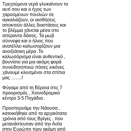
Τρεχούμενα νερά γλυκαίνουν το
αυτί σου και ο ήχος των
χαρούμενων πουλιών σε
αγκαλιάζουν, οι αισθήσεις
αποκτούν άλλες διαστάσεις και
το βλέμμα χάνεται μέσα στο
απέραντο δάσος. Τα μωβ
σύννεφα και ο ήλιος που
ανατέλλει καλωσορίζουν μια
ανοιξιάτικη μέρα .Το
καλωσόρισμα είναι αυθεντικό ,
βουνίσιο για μια ακόμη φορά
συνειδητοποιώ πόσες εικόνες
χάνουμε κλεισμένοι στα σπίτια
μας …….!
Φύγαμε από τη Βέροια στις 7
προορισμός , Χιονοδρομικό
κέντρο 3-5 Πηγάδια .
Προσπερνάμε την Νάουσα ,
κατοικήθηκε από τα αρχαιότατα
χρόνια από τους Βρίγες , που
μετανάστευσαν από την Ασία
στην Ευρώπη πριν ακόμη από