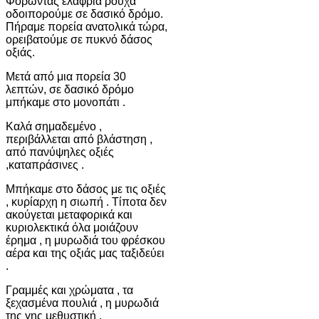
Φορώντας ελαφριά ρούχα
οδοιπορούμε σε δασικό δρόμο.
Πήραμε πορεία ανατολικά τώρα,
ορειβατούμε σε πυκνό δάσος
οξιάς.
Μετά από μια πορεία 30
λεπτών, σε δασικό δρόμο
μπήκαμε στο μονοπάτι .
Καλά σημαδεμένο ,
περιβάλλεται από βλάστηση ,
από πανύψηλες οξιές
,καταπράσινες .
Μπήκαμε στο δάσος με τις οξιές
, κυρίαρχη η σιωπή . Τίποτα δεν
ακούγεται μεταφορικά και
κυριολεκτικά όλα μοιάζουν
έρημα , η μυρωδιά του φρέσκου
αέρα και της οξιάς μας ταξιδεύει
.
Γραμμές και χρώματα , τα
ξεχασμένα πουλιά , η μυρωδιά
της γης μεθυστική .