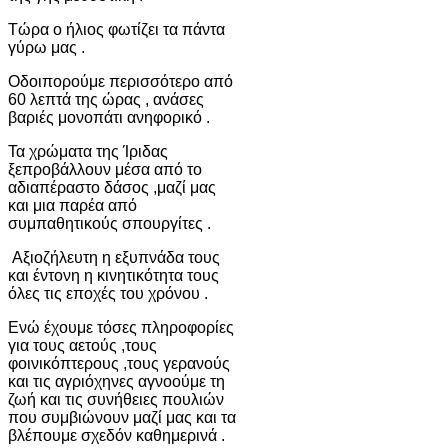
Τώρα ο ήλιος φωτίζει τα πάντα
γύρω μας .
Οδοιπορούμε περισσότερο από
60 λεπτά της ώρας , ανάσες
βαριές μονοπάτι ανηφορικό .
Τα χρώματα της Ίριδας
ξεπροβάλλουν μέσα από το
αδιαπέραστο δάσος ,μαζί μας
και μια παρέα από
συμπαθητικούς σπουργίτες .
Αξιοζήλευτη η εξυπνάδα τους
και έντονη η κινητικότητα τους
όλες τις εποχές του χρόνου .
Ενώ έχουμε τόσες πληροφορίες
για τους αετούς ,τους
φοινικόπτερους ,τους γερανούς
και τις αγριόχηνες αγνοούμε τη
ζωή και τις συνήθειες πουλιών
που συμβιώνουν μαζί μας και τα
βλέπουμε σχεδόν καθημερινά .