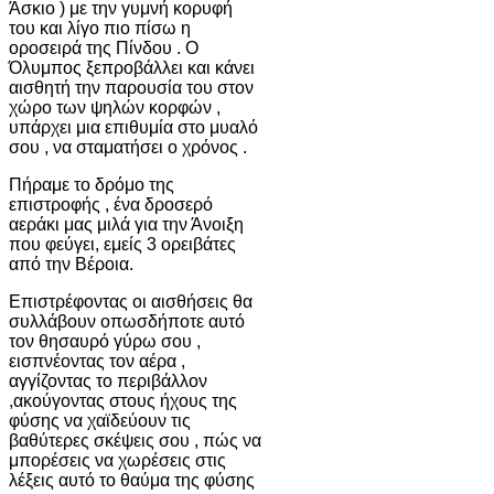
Άσκιο ) με την γυμνή κορυφή
του και λίγο πιο πίσω η
οροσειρά της Πίνδου . Ο
Όλυμπος ξεπροβάλλει και κάνει
αισθητή την παρουσία του στον
χώρο των ψηλών κορφών ,
υπάρχει μια επιθυμία στο μυαλό
σου , να σταματήσει ο χρόνος .
Πήραμε το δρόμο της
επιστροφής , ένα δροσερό
αεράκι μας μιλά για την Άνοιξη
που φεύγει, εμείς 3 ορειβάτες
από την Βέροια.
Επιστρέφοντας οι αισθήσεις θα
συλλάβουν οπωσδήποτε αυτό
τον θησαυρό γύρω σου ,
εισπνέοντας τον αέρα ,
αγγίζοντας το περιβάλλον
,ακούγοντας στους ήχους της
φύσης να χαϊδεύουν τις
βαθύτερες σκέψεις σου , πώς να
μπορέσεις να χωρέσεις στις
λέξεις αυτό το θαύμα της φύσης