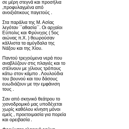
σε μέρη στεγνά και προσήλια
,προφυλαγμένα από
ανοιξιάτικους παγετούς .
Στα παράλια της Μ. Ασίας
λεγόταν ΄΄αθασία΄΄. Οι αρχαίοι
Εύπολις και Φρύνιχος ( 5ος
αιώνας π.Χ. ) θεωρούσαν
κάλλιστα τα αμύγδαλα της
Νάξου και της Χίου.
Παντού τρεχούμενα νερά που
αναβλύζουν στις πλαγιές και το
στέλνουν με χίλιους τρόπους
κάτω στον κάμπο . Λουλούδια
του βουνού και του δάσους
ευωδιάζουν με την εμφάνιση
τους .
Σαν από σκηνικό θεάτρου το
χιονοδρομικό μας υποδέχεται
χωρίς καθόλου κίνηση μόνοι
εμείς , προετοιμασία για πορεία
και ορειβασία .