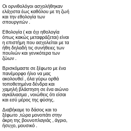
Οι ορνιθολόγοι ασχολήθηκαν
ελάχιστα έως καθόλου με τη ζωή
και την εθολογία των
σπουργιτών .
Εθολογία ( και όχι ηθολογία
όπως κακώς μεταφράζεται) είναι
η επιστήμη που ασχολείται με τα
ήθη δηλαδή τις συνήθειες των
πουλιών και γενικότερα των
ζώων .
Βρισκόμαστε σε ξέφωτο με ένα
πανέμορφο ήλιο να μας
ακολουθεί , όλα γύρω ορθά
τοποθετημένα δένδρα και
χαμηλή βλάστηση σε ένα αιώνιο
αγκάλιασμα , νοιώθεις ότι είσαι
και εσύ μέρος της φύσης.
Διαβήκαμε το δάσος και το
ξέφωτο ,τώρα μονοπάτι στην
άκρη της βουνοπλαγιάς , άγριο,
ήσυχο, μουσικό .