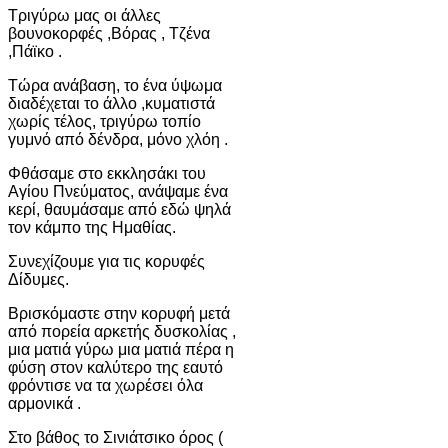
Τριγύρω μας οι άλλες
βουνοκορφές ,Βόρας , Τζένα
,Πάϊκο .
Τώρα ανάβαση, το ένα ύψωμα
διαδέχεται το άλλο ,κυματιστά
χωρίς τέλος, τριγύρω τοπίο
γυμνό από δένδρα, μόνο χλόη .
Φθάσαμε στο εκκλησάκι του
Αγίου Πνεύματος, ανάψαμε ένα
κερί, θαυμάσαμε από εδώ ψηλά
τον κάμπο της Ημαθίας.
Συνεχίζουμε για τις κορυφές
Δίδυμες.
Βρισκόμαστε στην κορυφή μετά
από πορεία αρκετής δυσκολίας ,
μια ματιά γύρω μια ματιά πέρα η
φύση στον καλύτερο της εαυτό
φρόντισε να τα χωρέσει όλα
αρμονικά .
Στο βάθος το Σινιάτσικο όρος (