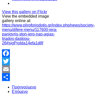
View this gallery on Flickr
View the embedded image
gallery online at:
https://www.pliroforiodotis.gr/index.php/news/society-
menu/difere-menu/117600-iera-
panigyris-ston-iero-nao-agias-
triados-daskiou-
26#sigProIda14efa1d8f
Facebook
Twitter
Email
Share
Προηγούμενο
Επόμενο