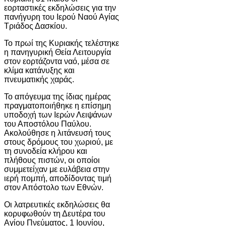
εορταστικές εκδηλώσεις για την
πανήγυρη του Ιερού Ναού Αγίας
Τριάδος Δασκίου.
Το πρωί της Κυριακής τελέστηκε
η πανηγυρική Θεία Λειτουργία
στον εορτάζοντα ναό, μέσα σε
κλίμα κατάνυξης και
πνευματικής χαράς.
Το απόγευμα της ίδιας ημέρας
πραγματοποιήθηκε η επίσημη
υποδοχή των Ιερών Λειψάνων
του Αποστόλου Παύλου.
Ακολούθησε η λιτάνευσή τους
στους δρόμους του χωριού, με
τη συνοδεία κλήρου και
πλήθους πιστών, οι οποίοι
συμμετείχαν με ευλάβεια στην
ιερή πομπή, αποδίδοντας τιμή
στον Απόστολο των Εθνών.
Οι λατρευτικές εκδηλώσεις θα
κορυφωθούν τη Δευτέρα του
Αγίου Πνεύματος, 1 Ιουνίου,