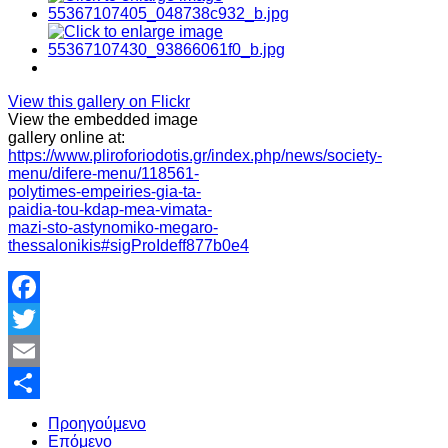
View this gallery on Flickr
View the embedded image
gallery online at:
https://www.pliroforiodotis.gr/index.php/news/society-
menu/difere-menu/118561-
polytimes-empeiries-gia-ta-
paidia-tou-kdap-mea-vimata-
mazi-sto-astynomiko-megaro-
thessalonikis#sigProIdeff877b0e4
Facebook
Twitter
Email
Share
Προηγούμενο
Επόμενο