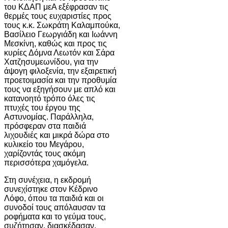
του ΚΔΑΠ μεΑ εξέφρασαν τις
θερμές τους ευχαριστίες προς
τους κ.κ. Σωκράτη Καλαμπούκα,
Βασίλειο Γεωργιάδη και Ιωάννη
Μεσκίνη, καθώς και προς τις
κυρίες Δόμνα Λεωτόν και Σάρα
Χατζησυμεωνίδου, για την
άψογη φιλοξενία, την εξαιρετική
προετοιμασία και την προθυμία
τους να εξηγήσουν με απλό και
κατανοητό τρόπο όλες τις
πτυχές του έργου της
Αστυνομίας. Παράλληλα,
πρόσφεραν στα παιδιά
λιχουδιές και μικρά δώρα στο
κυλικείο του Μεγάρου,
χαρίζοντάς τους ακόμη
περισσότερα χαμόγελα.
Στη συνέχεια, η εκδρομή
συνεχίστηκε στον Κέδρινο
Λόφο, όπου τα παιδιά και οι
συνοδοί τους απόλαυσαν τα
ροφήματα και το γεύμα τους,
συζήτησαν, διασκέδασαν,