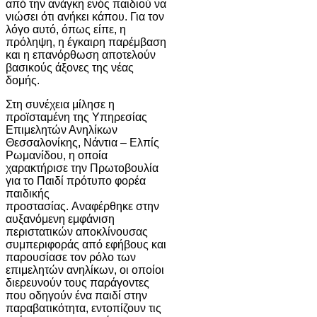
από την ανάγκη ενός παιδιού να
νιώσει ότι ανήκει κάπου. Για τον
λόγο αυτό, όπως είπε, η
πρόληψη, η έγκαιρη παρέμβαση
και η επανόρθωση αποτελούν
βασικούς άξονες της νέας
δομής.
Στη συνέχεια μίλησε η
προϊσταμένη της Υπηρεσίας
Επιμελητών Ανηλίκων
Θεσσαλονίκης, Νάντια – Ελπίς
Ρωμανίδου, η οποία
χαρακτήρισε την Πρωτοβουλία
για το Παιδί πρότυπο φορέα
παιδικής
προστασίας. Αναφέρθηκε στην
αυξανόμενη εμφάνιση
περιστατικών αποκλίνουσας
συμπεριφοράς από εφήβους και
παρουσίασε τον ρόλο των
επιμελητών ανηλίκων, οι οποίοι
διερευνούν τους παράγοντες
που οδηγούν ένα παιδί στην
παραβατικότητα, εντοπίζουν τις