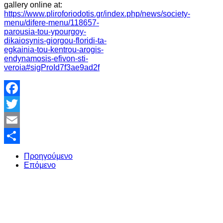
gallery online at:
https://www.pliroforiodotis.gr/index.php/news/society-
menu/difere-menu/118657-
parousia-tou-ypourgoy-
dikaiosynis-giorgou-floridi-ta-
egkainia-tou-kentrou-arogis-
endynamosis-efivon-sti-
veroia#sigProId7f3ae9ad2f
Facebook
Twitter
Email
Share
Προηγούμενο
Επόμενο