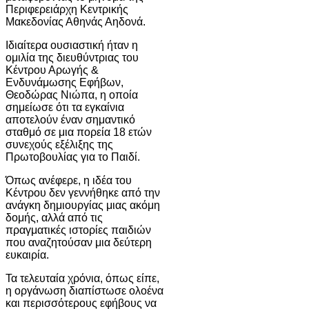
Περιφερειάρχη Κεντρικής
Μακεδονίας Αθηνάς Αηδονά.
Ιδιαίτερα ουσιαστική ήταν η
ομιλία της διευθύντριας του
Κέντρου Αρωγής &
Ενδυνάμωσης Εφήβων,
Θεοδώρας Νιώπα, η οποία
σημείωσε ότι τα εγκαίνια
αποτελούν έναν σημαντικό
σταθμό σε μια πορεία 18 ετών
συνεχούς εξέλιξης της
Πρωτοβουλίας για το Παιδί.
Όπως ανέφερε, η ιδέα του
Κέντρου δεν γεννήθηκε από την
ανάγκη δημιουργίας μιας ακόμη
δομής, αλλά από τις
πραγματικές ιστορίες παιδιών
που αναζητούσαν μια δεύτερη
ευκαιρία.
Τα τελευταία χρόνια, όπως είπε,
η οργάνωση διαπίστωσε ολοένα
και περισσότερους εφήβους να