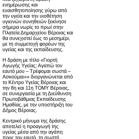
ενημέρωσης και
ευαισθητοποίησης γύρω από
την υγεία και την υιοθέτηση
υγιεινών συνηθειών ξεκίνησε
σήμερα νωρίς το πρωί στην
Πλατεία Δημαρχείου Βέροιας και
θα συνεχιστεί έως το μεσημέρι,
με τη συμμετοχή φορέων της
υγείας και της εκπαίδευσης.
Η δράση με τίτλο «Γιορτή
Αγωγής Υγείας: Αγαπώ τον
εαυτό μου – Τρέφομαι σωστά –
Ασκούμαι»» διοργανώνεται από
το Κέντρο Υγείας Βέροιας και
την 8η και 11η ΤΟΜΥ Βέροιας,
σε συνεργασία με τη Διεύθυνση
Πρωτοβάθμιας Εκπαίδευσης
Ημαθίας, με την υποστήριξη του
Δήμος Βέροιας.
Κεντρικό μήνυμα της δράσης
αποτελεί η προαγωγή της
υγείας μέσα από την αγάπη
προς τον εαυτό, τη σωστή