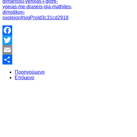
dimarxiou-veroias-i-giorti-
ygeias-me-draseis-gia-mathites-
dimotikon-
sxoleion#sigProId3c31cd2918
Facebook
Twitter
Email
Share
Προηγούμενο
Επόμενο