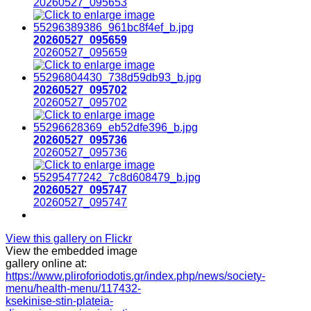
20260527_095653
20260527_095659
20260527_095659
20260527_095702
20260527_095702
20260527_095736
20260527_095736
20260527_095747
20260527_095747
View this gallery on Flickr
View the embedded image
gallery online at:
https://www.pliroforiodotis.gr/index.php/news/society-
menu/health-menu/117432-
ksekinise-stin-plateia-