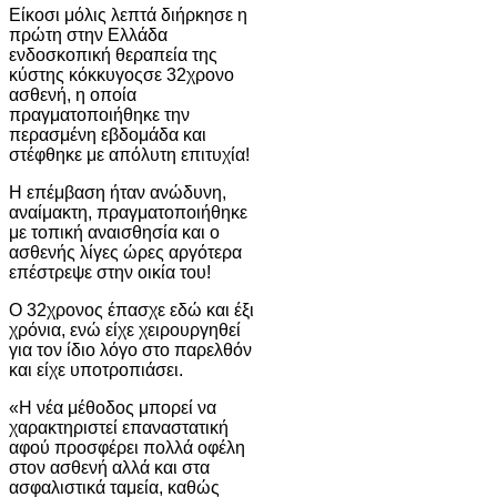
Είκοσι μόλις λεπτά διήρκησε η
πρώτη στην Ελλάδα
ενδοσκοπική θεραπεία της
κύστης κόκκυγοςσε 32χρονο
ασθενή, η οποία
πραγματοποιήθηκε την
περασμένη εβδομάδα και
στέφθηκε με απόλυτη επιτυχία!
Η επέμβαση ήταν ανώδυνη,
αναίμακτη, πραγματοποιήθηκε
με τοπική αναισθησία και ο
ασθενής λίγες ώρες αργότερα
επέστρεψε στην οικία του!
Ο 32χρονος έπασχε εδώ και έξι
χρόνια, ενώ είχε χειρουργηθεί
για τον ίδιο λόγο στο παρελθόν
και είχε υποτροπιάσει.
«Η νέα μέθοδος μπορεί να
χαρακτηριστεί επαναστατική
αφού προσφέρει πολλά οφέλη
στον ασθενή αλλά και στα
ασφαλιστικά ταμεία, καθώς