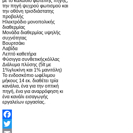
με το καλώδιο φωτεινής πηγής,
την πηγή ψυχρού φωτισμού και
την οθόνη τρισδιάστατης
προβολής
Ηλεκτρόδιο μονοπολικής
διαθερμίας
Μονάδα διαθερμίας υψηλής
συχνότητας
Βουρτσάκι
Λαβίδα
Λεπτό καθετήρα
Φύσιγγα συνθετικήςκόλλας
Διάλυμα πλύσης (5lt με
1%γλυκίνη και 1% μανιτόλη)
Το ενδοσκόπιο ωφέλιμου
μήκους 14 εκ. διαθέτει τρία
κανάλια, ένα για την οπτική
πηγή, ένα για αναρρόφηση κι
ένα κανάλι εισαγωγής
εργαλείων εργασίας.
Facebook