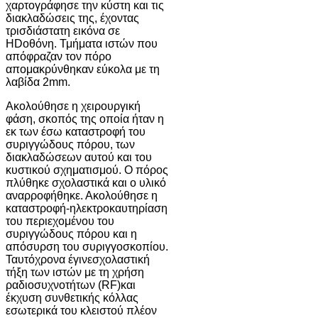
χαρτογράφησε την κύστη και τις
διακλαδώσεις της, έχοντας
τρισδιάστατη εικόνα σε
HDοθόνη. Τμήματα ιστών που
απόφραζαν τον πόρο
απομακρύνθηκαν εύκολα με τη
λαβίδα 2mm.
Ακολούθησε η χειρουργική
φάση, σκοπός της οποία ήταν η
εκ των έσω καταστροφή του
συριγγώδους πόρου, των
διακλαδώσεων αυτού και του
κυστικού σχηματισμού. Ο πόρος
πλύθηκε σχολαστικά και ο υλικό
αναρροφήθηκε. Ακολούθησε η
καταστροφή-ηλεκτροκαυτηρίαση
του περιεχομένου του
συριγγώδους πόρου και η
απόσυρση του συριγγοσκοπίου.
Ταυτόχρονα έγινεσχολαστική
τήξη των ιστών με τη χρήση
ραδιοσυχνοτήτων (RF)και
έκχυση συνθετικής κόλλας
εσωτερικά του κλειστού πλέον