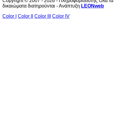
Copyright © 2007 - 2026 - Πληροφοριοδότης Όλα τα
δικαιώματα διατηρούνται - Ανάπτυξη
LEONweb
Color I
Color II
Color III
Color IV