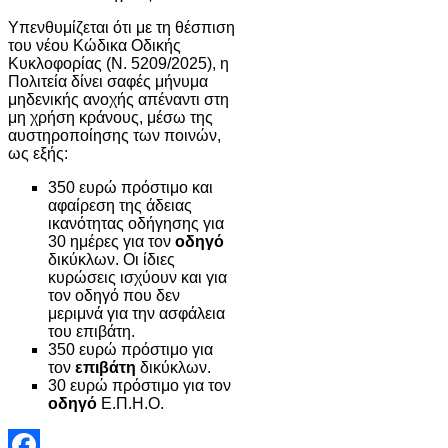
Υπενθυμίζεται ότι με τη θέσπιση
του νέου Κώδικα Οδικής
Κυκλοφορίας (Ν. 5209/2025), η
Πολιτεία δίνει σαφές μήνυμα
μηδενικής ανοχής απέναντι στη
μη χρήση κράνους, μέσω της
αυστηροποίησης των ποινών,
ως εξής:
350 ευρώ πρόστιμο και
αφαίρεση της άδειας
ικανότητας οδήγησης για
30 ημέρες για τον
οδηγό
δικύκλων. Οι ίδιες
κυρώσεις ισχύουν και για
τον οδηγό που δεν
μεριμνά για την ασφάλεια
του επιβάτη.
350 ευρώ πρόστιμο για
τον
επιβάτη
δικύκλων.
30 ευρώ πρόστιμο για τον
οδηγό
Ε.Π.Η.Ο.