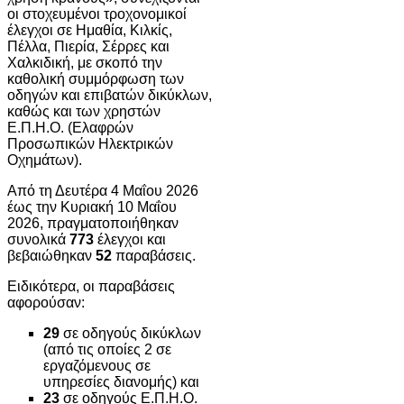
οι στοχευμένοι τροχονομικοί
έλεγχοι σε Ημαθία, Κιλκίς,
Πέλλα, Πιερία, Σέρρες και
Χαλκιδική, με σκοπό την
καθολική συμμόρφωση των
οδηγών και επιβατών δικύκλων,
καθώς και των χρηστών
Ε.Π.Η.Ο. (Ελαφρών
Προσωπικών Ηλεκτρικών
Οχημάτων).
Από τη Δευτέρα 4 Μαΐου 2026
έως την Κυριακή 10 Μαΐου
2026, πραγματοποιήθηκαν
συνολικά
773
έλεγχοι και
βεβαιώθηκαν
52
παραβάσεις.
Ειδικότερα, οι παραβάσεις
αφορούσαν:
29
σε οδηγούς δικύκλων
(από τις οποίες 2 σε
εργαζόμενους σε
υπηρεσίες διανομής) και
23
σε οδηγούς Ε.Π.Η.Ο.