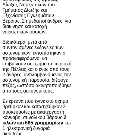
Δίωξης Ναρκωτικών του
Τμήματος Δίωξης και
Εξιχνίασης Εγκλημάτων
Βέροιας, 2 ημεδαποί άνδρες, για
διακίνηση και κατοχή
ναρκωτικών ουσιών.
Ειδικότερα, μετά από
συντονισμένες ενέργειες των
αστυνομικών, εντοπίστηκαν οι
προαναφερόμενοι να
επιβαίνουν σε όχημα σε περιοχή
της Πέλλας και ο ένας από τους
2 άνδρες, αντιλαμβανόμενος την
αστυνομική παρουσία, διέφυγε
πεζός, ωστόσο ακινητοποιήθηκε
από τους αστυνομικούς.
Σε έρευνα που έγινε στο όχημα
βρέθηκαν και κατασχέθηκαν 2
συσκευασίες με ακατέργαστη
κάνναβη, συνολικού βάρους
2
κιλών και 685 γραμμαρίων
και
1 ηλεκτρονική ζυγαριά
ακριβείας
.