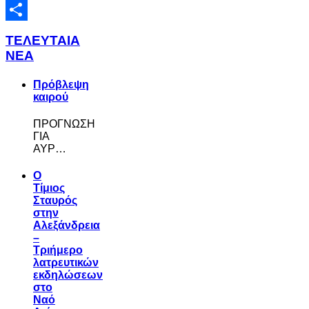
Email
Share
ΤΕΛΕΥΤΑΙΑ
ΝΕΑ
Πρόβλεψη
καιρού
ΠΡΟΓΝΩΣΗ
ΓΙΑ
ΑΥΡ…
Ο
Τίμιος
Σταυρός
στην
Αλεξάνδρεια
–
Τριήμερο
λατρευτικών
εκδηλώσεων
στο
Ναό