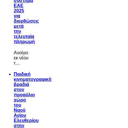
σύστημα
ΕΑΕ
2025
για
διορθώσεις
μετά
την
τελευταία
πληρωμή
Aνοίγει
εκ νέου
τ…
Παιδική
κινηματογραφική
βραδιά
στον
προαύλιο
χώρο
του
Ναού
Αγίου
Ελευθερίου
στην