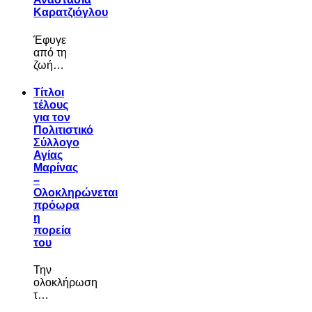
Καρατζιόγλου
Έφυγε
από τη
ζωή…
Τίτλοι
τέλους
για τον
Πολιτιστικό
Σύλλογο
Αγίας
Μαρίνας
–
Ολοκληρώνεται
πρόωρα
η
πορεία
του
Την
ολοκλήρωση
τ…