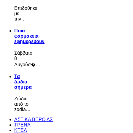
Επιδόθηκε
με
την…
Ποια
φαρμακεία
εφημερεύουν
Σάββατο
8
Αυγούσ�…
Τα
ζώδια
σήμερα
Ζώδια
από το
zodia…
ΑΣΤΙΚΑ ΒΕΡΟΙΑΣ
ΤΡΕΝΑ
ΚΤΕΛ