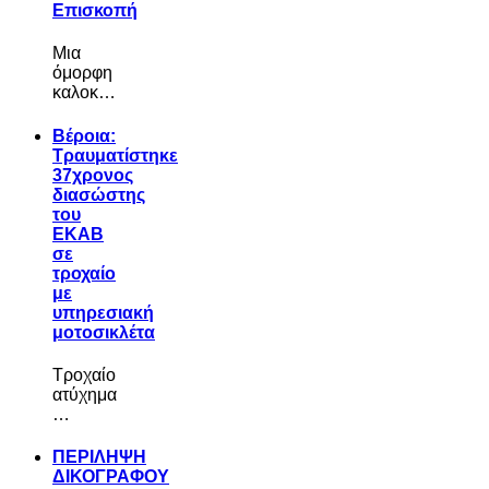
Επισκοπή
Μια
όμορφη
καλοκ…
Βέροια:
Τραυματίστηκε
37χρονος
διασώστης
του
ΕΚΑΒ
σε
τροχαίο
με
υπηρεσιακή
μοτοσικλέτα
Τροχαίο
ατύχημα
…
ΠΕΡΙΛΗΨΗ
ΔΙΚΟΓΡΑΦΟΥ