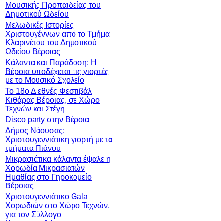
Μουσικής Προπαιδείας του
Δημοτικού Ωδείου
Μελωδικές Ιστορίες
Χριστουγέννων από το Τμήμα
Κλαρινέτου του Δημοτικού
Ωδείου Βέροιας
Κάλαντα και Παράδοση: Η
Βέροια υποδέχεται τις γιορτές
με το Μουσικό Σχολείο
Το 18ο Διεθνές Φεστιβάλ
Κιθάρας Βέροιας, σε Χώρο
Τεχνών και Στέγη
Disco party στην Βέροια
Δήμος Νάουσας:
Χριστουγεννιάτικη γιορτή με τα
τμήματα Πιάνου
Μικρασιάτικα κάλαντα έψαλε η
Χορωδία Μικρασιατών
Ημαθίας στο Γηροκομείο
Βέροιας
Χριστουγεννιάτικο Gala
Χορωδιών στο Χώρο Τεχνών,
για τον Σύλλογο