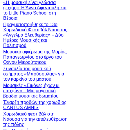
«Η μουσική είναι γλώσσα
ψυχής»: Η Άννα Αφεντούλη και
το Little Piano School στη
Βέροια
Πραγματοποιήθηκε το 13ο
Χορωδιακό Φεστιβάλ Νάουσας
«Άγγελμα Ελευθερίας» – Δύο
Ημέρες Μουσικής και
Πολιτισμού
Μουσικό αφιέρωμα της Μαρίας
Παπαγεωργίου στο έργο του
Θάνου Μικρούτσικου
Συναυλία του μουσικού
σχήματος «Μπούσουλας» για
τον καρκίνο του μαστού
Μουσικές «Εικόνες ήχων κι
εποχών» – Μια μαγευτική
βραδιά μουσικής δωματίου
Έναρξη προβών της χορωδίας
CANTUS AMNIS
Χορωδιακό φεστιβάλ στη
Νάουσα για την απελευθέρωση
της πόλης