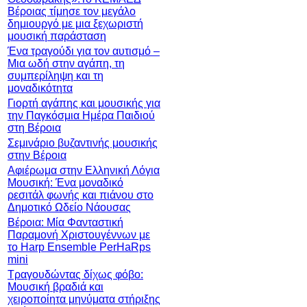
Βέροιας τίμησε τον μεγάλο
δημιουργό με μια ξεχωριστή
μουσική παράσταση
Ένα τραγούδι για τον αυτισμό –
Μια ωδή στην αγάπη, τη
συμπερίληψη και τη
μοναδικότητα
Γιορτή αγάπης και μουσικής για
την Παγκόσμια Ημέρα Παιδιού
στη Βέροια
Σεμινάριο βυζαντινής μουσικής
στην Βέροια
Αφιέρωμα στην Ελληνική Λόγια
Μουσική: Ένα μοναδικό
ρεσιτάλ φωνής και πιάνου στο
Δημοτικό Ωδείο Νάουσας
Βέροια: Μία Φανταστική
Παραμονή Χριστουγέννων με
το Harp Ensemble PerHaRps
mini
Τραγουδώντας δίχως φόβο:
Μουσική βραδιά και
χειροποίητα μηνύματα στήριξης