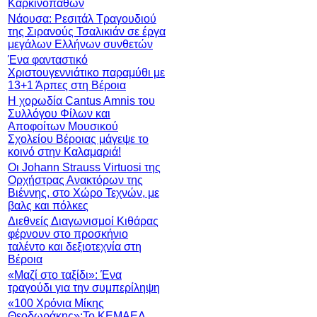
Καρκινοπαθών
Νάουσα: Ρεσιτάλ Τραγουδιού
της Σιρανούς Τσαλικιάν σε έργα
μεγάλων Ελλήνων συνθετών
Ένα φανταστικό
Χριστουγεννιάτικο παραμύθι με
13+1 Άρπες στη Βέροια
Η χορωδία Cantus Amnis του
Συλλόγου Φίλων και
Αποφοίτων Μουσικού
Σχολείου Βέροιας μάγεψε το
κοινό στην Καλαμαριά!
Οι Johann Strauss Virtuosi της
Ορχήστρας Ανακτόρων της
Βιέννης, στο Χώρο Τεχνών, με
βαλς και πόλκες
Διεθνείς Διαγωνισμοί Κιθάρας
φέρνουν στο προσκήνιο
ταλέντο και δεξιοτεχνία στη
Βέροια
«Μαζί στο ταξίδι»: Ένα
τραγούδι για την συμπερίληψη
«100 Χρόνια Μίκης
Θεοδωράκης»:Το ΚΕΜΑΕΔ