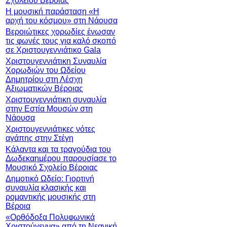
Σχολείου Βέροιας
Η μουσική παράσταση «Η
αρχή του κόσμου» στη Νάουσα
Βεροιώτικες χορωδίες ένωσαν
τις φωνές τους για καλό σκοπό
σε Χριστουγεννιάτικο Gala
Χριστουγεννιάτικη Συναυλία
Χορωδιών του Ωδείου
Δημητρίου στη Λέσχη
Αξιωματικών Βέροιας
Χριστουγεννιάτικη συναυλία
στην Εστία Μουσών στη
Νάουσα
Χριστουγεννιάτικες νότες
αγάπης στην Στέγη
Κάλαντα και τα τραγούδια του
Δωδεκαημέρου παρουσίασε το
Μουσικό Σχολείο Βέροιας
Δημοτικό Ωδείο: Γιορτινή
συναυλία κλασικής και
ρομαντικής μουσικής στη
Βέροια
«Ορθόδοξα Πολυφωνικά
Χριστούγεννα» από τη Νεανική