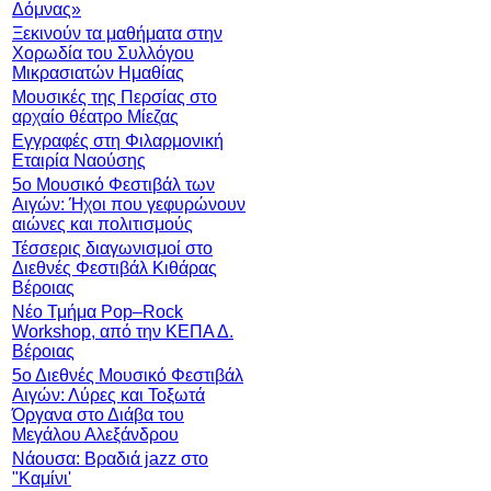
Δόμνας»
Ξεκινούν τα μαθήματα στην
Χορωδία του Συλλόγου
Μικρασιατών Ημαθίας
Μουσικές της Περσίας στο
αρχαίο θέατρο Μίεζας
Εγγραφές στη Φιλαρμονική
Εταιρία Ναούσης
5ο Μουσικό Φεστιβάλ των
Αιγών: Ήχοι που γεφυρώνουν
αιώνες και πολιτισμούς
Τέσσερις διαγωνισμοί στο
Διεθνές Φεστιβάλ Κιθάρας
Βέροιας
Νέο Τμήμα Pop–Rock
Workshop, από την ΚΕΠΑ Δ.
Βέροιας
5ο Διεθνές Μουσικό Φεστιβάλ
Αιγών: Λύρες και Τοξωτά
Όργανα στο Διάβα του
Μεγάλου Αλεξάνδρου
Νάουσα: Βραδιά jazz στο
"Καμίνι'