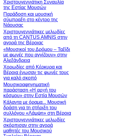
Χριστουγεννιάτικη Συναυλία
της Εστίας Μουσών
Παράδοση και μουσική
σύμπραξη στο κέντρο της
Νάουσας
Χριστουγεννιάτικες μελωδίες
από τη CANTUS AMNIS στην
αγορά της Βέροιας
«Μουσικοί του Δρόμου – Ταξίδι
με φωνές που αγγίζουν» στην
Αλεξάνδρεια
Χορωδίες από Κέρκυρα και
Βέροια ένωσαν τις φωνές τους
για καλό σκοπό
Μουσικοαφηγηματική
παράσταση «Η αρχή του
κόσμου» στην Εστία Μουσών
Κάλαντα με όραμα... Mουσική
δράση για τη στήριξη του
συλλόγου «Λάμψη» στη Βέροια
Χριστουγεννιάτικες μελωδίες
σκόρπισαν στην αγορά
μαθητές του Μουσικού