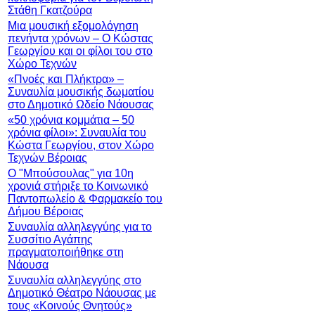
Στάθη Γκατζούρα
Μια μουσική εξομολόγηση
πενήντα χρόνων – Ο Κώστας
Γεωργίου και οι φίλοι του στο
Χώρο Τεχνών
«Πνοές και Πλήκτρα» –
Συναυλία μουσικής δωματίου
στο Δημοτικό Ωδείο Νάουσας
«50 χρόνια κομμάτια – 50
χρόνια φίλοι»: Συναυλία του
Κώστα Γεωργίου, στον Χώρο
Τεχνών Βέροιας
Ο "Μπούσουλας" για 10η
χρονιά στήριξε το Κοινωνικό
Παντοπωλείο & Φαρμακείο του
Δήμου Βέροιας
Συναυλία αλληλεγγύης για το
Συσσίτιο Αγάπης
πραγματοποιήθηκε στη
Νάουσα
Συναυλία αλληλεγγύης στο
Δημοτικό Θέατρο Νάουσας με
τους «Κοινούς Θνητούς»