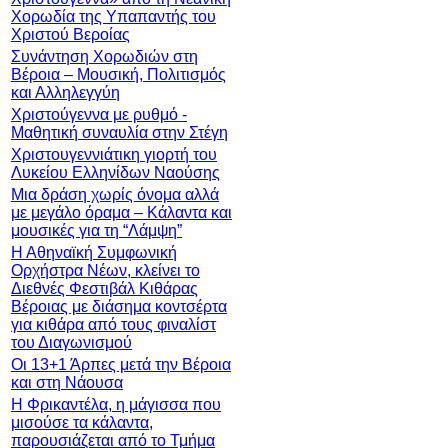
Χορωδία της Υπαπαντής του
Χριστού Βεροίας
Συνάντηση Χορωδιών στη
Βέροια – Μουσική, Πολιτισμός
και Αλληλεγγύη
Χριστούγεννα με ρυθμό -
Μαθητική συναυλία στην Στέγη
Χριστουγεννιάτικη γιορτή του
Λυκείου Ελληνίδων Ναούσης
Μια δράση χωρίς όνομα αλλά
με μεγάλο όραμα – Κάλαντα και
μουσικές για τη “Λάμψη”
Η Αθηναϊκή Συμφωνική
Ορχήστρα Νέων, κλείνει το
Διεθνές Φεστιβάλ Κιθάρας
Βέροιας με διάσημα κοντσέρτα
για κιθάρα από τους φιναλίστ
του Διαγωνισμού
Οι 13+1 Άρπες μετά την Βέροια
και στη Νάουσα
Η Φρικαντέλα, η μάγισσα που
μισούσε τα κάλαντα,
παρουσιάζεται από το Τμήμα