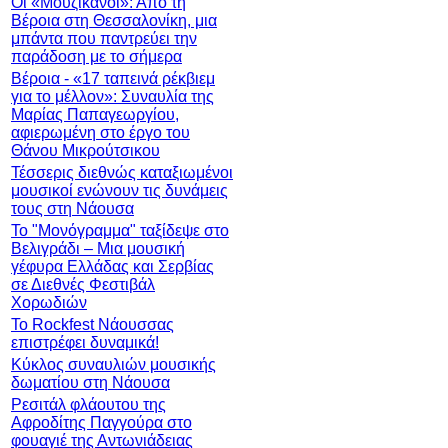
Οι «Μουζικάνοι»: Από τη
Βέροια στη Θεσσαλονίκη, μια
μπάντα που παντρεύει την
παράδοση με το σήμερα
Βέροια - «17 ταπεινά ρέκβιεμ
για το μέλλον»: Συναυλία της
Μαρίας Παπαγεωργίου,
αφιερωμένη στο έργο του
Θάνου Μικρούτσικου
Τέσσερις διεθνώς καταξιωμένοι
μουσικοί ενώνουν τις δυνάμεις
τους στη Νάουσα
Το "Μονόγραμμα" ταξίδεψε στο
Βελιγράδι – Μια μουσική
γέφυρα Ελλάδας και Σερβίας
σε Διεθνές Φεστιβάλ
Χορωδιών
Το Rockfest Νάουσσας
επιστρέφει δυναμικά!
Κύκλος συναυλιών μουσικής
δωματίου στη Νάουσα
Ρεσιτάλ φλάουτου της
Αφροδίτης Παγγούρα στο
φουαγιέ της Αντωνιάδειας