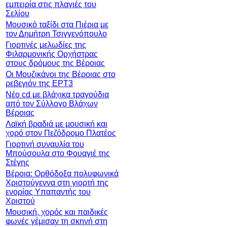
εμπειρία στις πλαγιές του
Σελίου
Μουσικό ταξίδι στα Πιέρια με
τον Δημήτρη Τσιγγενόπουλο
Γιορτινές μελωδίες της
Φιλαρμονικής Ορχήστρας
στους δρόμους της Βέροιας
Οι Μουζικάνοι της Βέροιας στο
ρεβεγιόν της ΕΡΤ3
Νέο cd με βλάχικα τραγούδια
από τον Σύλλογο Βλάχων
Βέροιας
Λαϊκή βραδιά με μουσική και
χορό στον Πεζόδρομο Πλατέος
Γιορτινή συναυλία του
Μπούσουλα στο Φουαγιέ της
Στέγης
Βέροια: Ορθόδοξα πολυφωνικά
Χριστούγεννα στη γιορτή της
ενορίας Υπαπαντής του
Χριστού
Μουσική, χορός και παιδικές
φωνές γέμισαν τη σκηνή στη