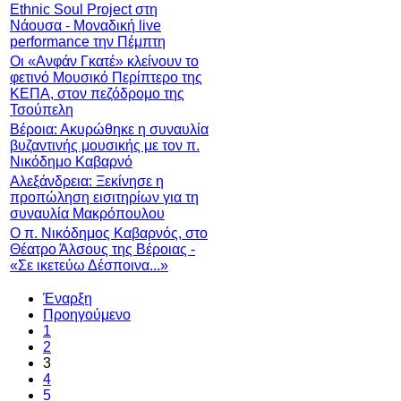
Ethnic Soul Project στη
Νάουσα - Μοναδική live
performance την Πέμπτη
Οι «Ανφάν Γκατέ» κλείνουν το
φετινό Μουσικό Περίπτερο της
ΚΕΠΑ, στον πεζόδρομο της
Τσούπελη
Βέροια: Ακυρώθηκε η συναυλία
βυζαντινής μουσικής με τον π.
Νικόδημο Καβαρνό
Αλεξάνδρεια: Ξεκίνησε η
προπώληση εισιτηρίων για τη
συναυλία Μακρόπουλου
Ο π. Νικόδημος Καβαρνός, στο
Θέατρο Άλσους της Βέροιας -
«Σε ικετεύω Δέσποινα...»
Έναρξη
Προηγούμενο
1
2
3
4
5