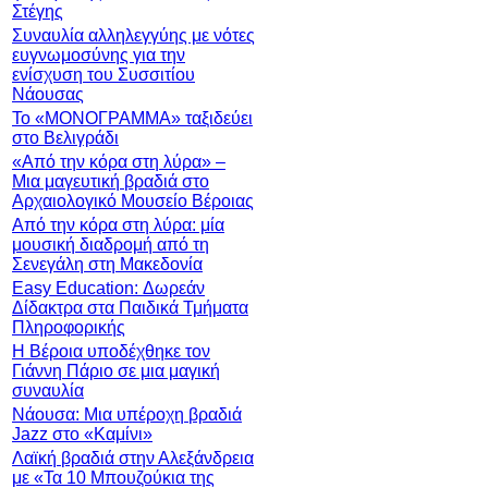
Στέγης
Συναυλία αλληλεγγύης με νότες
ευγνωμοσύνης για την
ενίσχυση του Συσσιτίου
Νάουσας
Το «ΜΟΝΟΓΡΑΜΜΑ» ταξιδεύει
στο Βελιγράδι
«Από την κόρα στη λύρα» –
Μια μαγευτική βραδιά στο
Αρχαιολογικό Μουσείο Βέροιας
Από την κόρα στη λύρα: μία
μουσική διαδρομή από τη
Σενεγάλη στη Μακεδονία
Easy Education: Δωρεάν
Δίδακτρα στα Παιδικά Τμήματα
Πληροφορικής
Η Βέροια υποδέχθηκε τον
Γιάννη Πάριο σε μια μαγική
συναυλία
Νάουσα: Μια υπέροχη βραδιά
Jazz στο «Καμίνι»
Λαϊκή βραδιά στην Αλεξάνδρεια
με «Τα 10 Μπουζούκια της