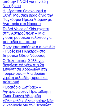
από την ΠΝΟΗ για την 25η
Νοεμβρίου
Η μέρα που θα ακουστεί η
ψυχή: Μουσική βραδιά για την
Παγκόσμια Ημέρα Ατόμων με
Αναπηρία στη Νάουσα
Το 3rd Voice of Kids έρχεται
στην Αστερούπολη – Μια
γιορτή μουσικού ταλέντου για
τα παιδιά του τόπου
Πραγματοποιήθηκε η συναυλία
«Πνοές και Πλήκτρα» στο
Δημοτικό Ωδείο Νάουσας
Ο Πολιτιστικός Σύλλογος
Βεργίνας «Αιγές» στη 2η
Συνάντηση Χορωδιών στη
Γουμένισσα – Μια βραδιά
γεμάτη μελωδίες, κρασί και
πολιτισμό
«Ορατόριο Ελπίδας» –
Αφιέρωμα στον Πρωταθλητή
Ζωής Γιάννη Αβραμίδη
«Όλα καλά κι όλα ωραία»: Νέα
κυκλοφορία για τον Βεροιώτη