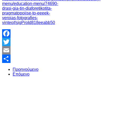
menu/education-menu/74690-
drasi-gia-tin-diaforetikotita-
pragmatopoiise-to-eeeek-
veroias-fotografies-
vinteo#sigProId818eeabb50
Facebook
Twitter
Email
Share
Προηγούμενο
Επόμενο