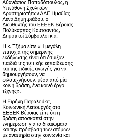
Αθανάσιος Παπαδόπουλος, η
Υπεύθυνη Σχολικών
Δραστηριοτήτων ΔΔΕ Ημαθίας
Λένα Δημητριάδου, ο
Διευθυντής του ΕΕΕΕΚ Βέροιας
Πολύκαρπος Κουτσαντάς,
Δημοτικοί Σύμβουλοι κ.α.
Η κ. Τζήμα είπε «Η μεγάλη
επιτυχία της σημερινής
εκδήλωσης είναι ότι έσμιξαν
παιδιά της τυπικής εκπαίδευσης
και της ειδικής αγωγής για να
δημιουργήσουν, να
φιλοτεχνήσουν, μέσα από μία
κοινή δράση, ένα κοινό έργο
τέχνης».
Η Ειρήνη Παραλούκα,
Κοινωνική Λειτουργός στο
ΕΕΕΕΚ Βέροιας είπε ότι η
δράση αποσκοπεί στην
ενημέρωση για τα δικαιώματα
και την πρόσβαση των ατόμων
με αναπηρία στην κοινωνία και