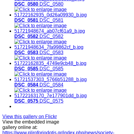
DSC_0580
DSC_0580
DSC_0581
DSC_0581
DSC_0582
DSC_0582
DSC_0583
DSC_0583
DSC_0585
DSC_0585
DSC_0584
DSC_0584
DSC_0575
DSC_0575
View this gallery on Flickr
View the embedded image
gallery online at:
https://www.pliroforiodotis.gr/index.php/news/society-